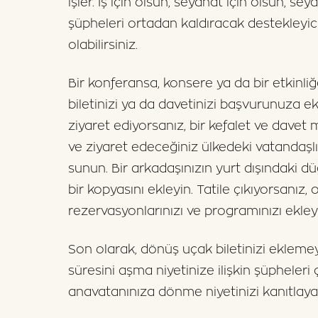
işler. İş için olsun, seyahat için olsun, s
şüpheleri ortadan kaldıracak destekleyic
olabilirsiniz.
Bir konferansa, konsere ya da bir etkinliğe 
biletinizi ya da davetinizi başvurunuza ekl
ziyaret ediyorsanız, bir kefalet ve dave
ve ziyaret edeceğiniz ülkedeki vatandaşlı
sunun. Bir arkadaşınızın yurt dışındaki d
bir kopyasını ekleyin. Tatile çıkıyorsanız, 
rezervasyonlarınızı ve programınızı ekley
Son olarak, dönüş uçak biletinizi ekleme
süresini aşma niyetinize ilişkin şüphele
anavatanınıza dönme niyetinizi kanıtlayac