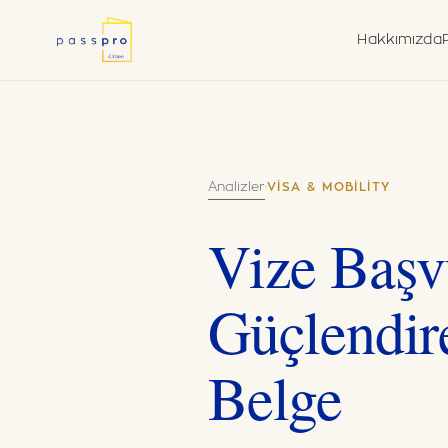
Hakkımızda
Neden İkinci Vatan
Durum T
Çerçeve
Ne Yapıyoruz
Vanuatu
Hükümet Yetkili Ac
Analizler
·
VISA & MOBILITY
Vize Başv
Güçlendir
Belge