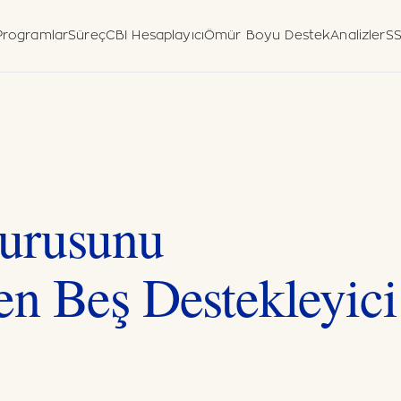
Programlar
Süreç
CBI Hesaplayıcı
Ömür Boyu Destek
Analizler
S
daşlık
espiti
Beyan Formu
leri
 (Pasifik)
entesi
urusunu
en Beş Destekleyici