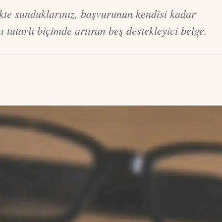
ikte sunduklarınız, başvurunun kendisi kadar
ı tutarlı biçimde artıran beş destekleyici belge.