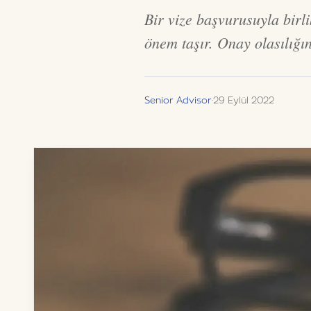
Bir vize başvurusuyla birl
önem taşır. Onay olasılığın
Senior Advisor
·
29 Eylül 2022