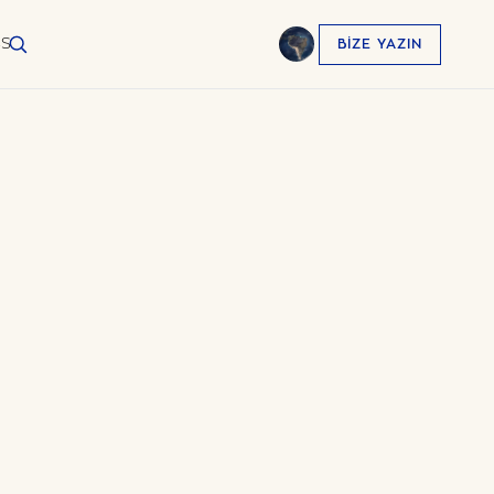
SS
BIZE YAZIN
English
EN
العربية
AR
Français
FR
Русский
RU
中文
ZH
Türkçe
TR