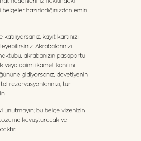
eyahat nedenleriniz hakkındaki
i belgeler hazırladığınızdan emin
katılıyorsanız, kayıt kartınızı,
eyebilirsiniz. Akrabalarınızı
t mektubu, akrabanızın pasaportu
k veya daimi ikamet kanıtını
üğününe gidiyorsanız, davetiyenin
otel rezervasyonlarınızı, tur
in.
yi unutmayın; bu belge vizenizin
ri çözüme kavuşturacak ve
aktır.