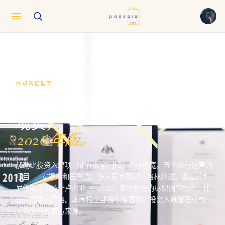
English
EN
العربية
AR
Français
FR
尽职调查框架
Русский
RU
加勒比国籍背后审慎而严谨的
中文
ZH
现实，
Türkçe
TR
2026 年版。
加勒比投资入籍项目正在收紧门槛，而非放宽。五个现行运营的
项目 — 安提瓜和巴布达、多米尼克联邦、格林纳达、圣基茨和
尼维斯，以及圣卢西亚 — 2026 年所执行的尽职调查标准，比
三年前更为严格。本简报全部援引各国政府投资入籍管理机构与
立法文件的官方来源。