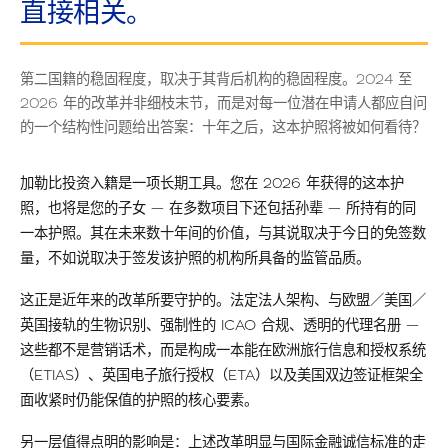
直接相关。
第二国籍的稳固程度，取决于其背后机构的稳固程度。2024 至
2026 年的改革并非细枝末节，而是对每一位潜在申请人都应自问
的一个结构性问题给出答案：十年之后，这本护照将被如何看待？
加勒比投资入籍是一项长期工具。您在 2026 年获得的这本护
照，也将是您的子女 — 在多数项目下还包括孙辈 — 所持有的同
一本护照。其在未来数十年间的价值，与其说取决于今日的免签数
量，不如说取决于签发该护照的机构所具备的监管品质。
这正是近年来的改革所要守护的。法定法人架构、与欧盟／美国／
英国接轨的生物识别、强制性的 ICAO 合规、透明的代理名册 —
这些都不是营销话术，而是构成一本能在欧洲旅行信息和授权系统
（ETIAS）、英国电子旅行授权（ETA）以及美国双边签证框架全
面收紧时仍能保值的护照的核心要素。
另一层值得点明的影响是：上述改革明显与国际金融诚信标准的走