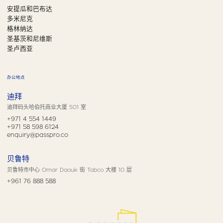
安提瓜和巴布达
多米尼克
格林纳达
圣基茨和尼维斯
圣卢西亚
办公地点
迪拜
迪拜码头哈伯托商业大厦 501 室
+971 4 554 1449
+971 58 598 6124
enquiry@passpro.co
贝鲁特
贝鲁特市中心 Omar Daouk 街 Tabco 大楼 10 层
+961 76 888 588