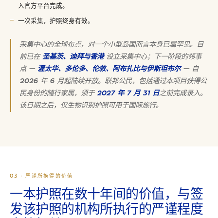
入官方平台完成。
一次采集，护照终身有效。
采集中心的全球布点，对一个小型岛国而言本身已属罕见。目
前已在
圣基茨、迪拜与香港
设立采集中心；下一阶段的领事
点 —
渥太华、多伦多、伦敦、阿布扎比与伊斯坦布尔
— 自
2026 年 6 月起陆续开放。联邦公民，包括通过本项目获得公
民身份的随行家属，须于
2027 年 7 月 31 日
之前完成录入。
该日期之后，仅生物识别护照可用于国际旅行。
03 · 严谨所换得的价值
一本护照在数十年间的价值，与签
发该护照的机构所执行的严谨程度