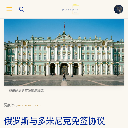
English
EN
العربية
AR
Français
FR
Русский
RU
中文
ZH
Türkçe
TR
圣彼得堡冬宫国家博物馆。
洞察资讯
·
VISA & MOBILITY
俄罗斯与多米尼克免签协议