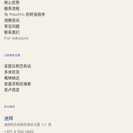
核心优势
服务流程
与 PassPro 的终身陪伴
洞察资讯
常见问题
联系我们
For Advisors
公民身份方案
安提瓜和巴布达
多米尼克
格林纳达
圣基茨和尼维斯
圣卢西亚
办公地点
迪拜
迪拜码头哈伯托商业大厦 501 室
+971 4 554 1449