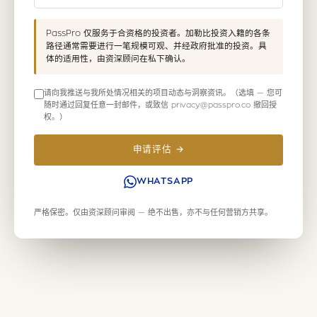
PassPro 仅服务于合资格的投资者。加勒比投资入籍的各条
路径通常需要进行一笔规模可观、并经政府批准的投资。具
体的适用性，由资深顾问在私下确认。
请向我推送与我所处情况相关的项目动态与洞察资讯。（选填 — 您可
随时通过回复任意一封邮件，或致信 privacy@passpro.co 撤回授
权。）
申请评估 →
WHATSAPP
严格保密。仅由资深顾问审阅 — 绝不出售，亦不与任何营销方共享。