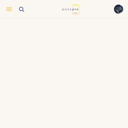
English
EN
العربية
AR
Français
FR
Русский
RU
中文
ZH
Türkçe
TR