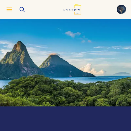
English
EN
العربية
AR
Français
FR
Русский
RU
中文
ZH
Türkçe
TR