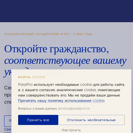
УПОЛНОМОЧЕННЫЙ ГОСУДАРСТВОМ АГЕНТ · С 2016 ГОДА
Откройте гражданство,
соответствующее вашему
укладу жизни.
ФАЙЛЫ COOKIE
PassPro использует необходимые cookie для работы сайта
Семнадцать лет консультирования по карибским
и, с вашего согласия, аналитические cookie, помогающие
программам гражданства за инвестиции. Старшие
нам совершенствовать его. Мы не продаём ваши данные.
Прочитать нашу политику использования cookie
.
специалисты. Дискретно. Строго по закону.
Вопросы о ваших данных: privacy@passpro.co
Принять все
Отклонить необязательные
ПРОГРАММЫ
Связаться со старшим консультантом
Настроить