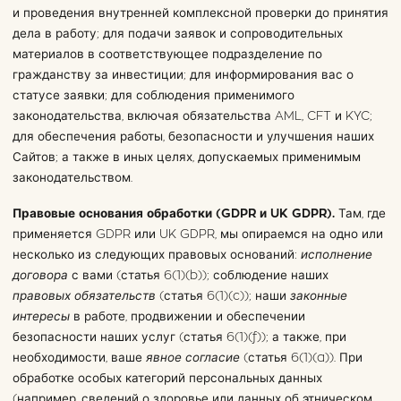
и проведения внутренней комплексной проверки до принятия
дела в работу; для подачи заявок и сопроводительных
материалов в соответствующее подразделение по
гражданству за инвестиции; для информирования вас о
статусе заявки; для соблюдения применимого
законодательства, включая обязательства AML, CFT и KYC;
для обеспечения работы, безопасности и улучшения наших
Сайтов; а также в иных целях, допускаемых применимым
законодательством.
Правовые основания обработки (GDPR и UK GDPR).
Там, где
применяется GDPR или UK GDPR, мы опираемся на одно или
несколько из следующих правовых оснований:
исполнение
договора
с вами (статья 6(1)(b)); соблюдение наших
правовых обязательств
(статья 6(1)(c)); наши
законные
интересы
в работе, продвижении и обеспечении
безопасности наших услуг (статья 6(1)(f)); а также, при
необходимости, ваше
явное согласие
(статья 6(1)(a)). При
обработке особых категорий персональных данных
(например, сведений о здоровье или данных об этническом