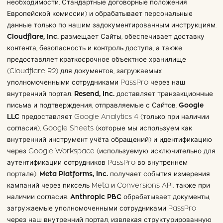
необходимости, Стандартные договорные положения
Европейской комиссии) и обрабатывает персональные
данные только по нашим задокументированным инструкциям.
Cloudflare, Inc.
размещает Сайты, обеспечивает доставку
контента, безопасность и контроль доступа, а также
предоставляет краткосрочное объектное хранилище
(Cloudflare R2) для документов, загружаемых
уполномоченными сотрудниками PassPro через наш
внутренний портал.
Resend, Inc.
доставляет транзакционные
письма и подтверждения, отправляемые с Сайтов.
Google
LLC
предоставляет Google Analytics 4 (только при наличии
согласия), Google Sheets (которые мы используем как
внутренний инструмент учёта обращений) и идентификацию
через Google Workspace (используемую исключительно для
аутентификации сотрудников PassPro во внутреннем
портале).
Meta Platforms, Inc.
получает события измерения
кампаний через пиксель Meta и Conversions API, также при
наличии согласия.
Anthropic PBC
обрабатывает документы,
загружаемые уполномоченными сотрудниками PassPro
через наш внутренний портал, извлекая структурированную