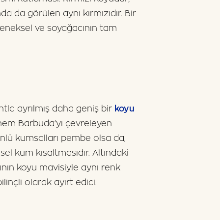
da da görülen aynı kırmızıdır. Bir
leneksel ve soyağacının tam
ntla ayrılmış daha geniş bir
koyu
 hem Barbuda’yı çevreleyen
ünlü kumsalları pembe olsa da,
el kum kısaltmasıdır. Altındaki
ının koyu mavisiyle aynı renk
inçli olarak ayırt edici.