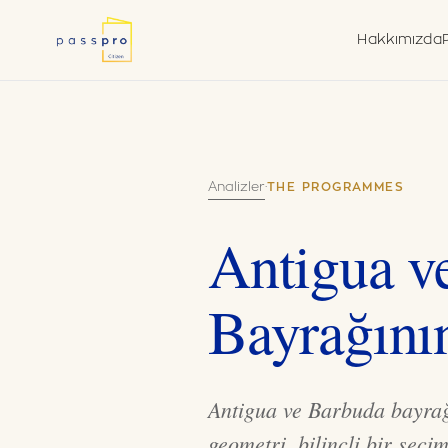
Hakkımızda
Neden İkinci Vatan
Durum T
Çerçeve
Ne Yapıyoruz
Vanuatu
Hükümet Yetkili Ac
Analizler
·
THE PROGRAMMES
Antigua v
Bayrağını
Antigua ve Barbuda bayrağı
geometri, bilinçli bir seç