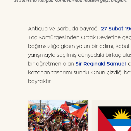
St John's'ta Antigua Karnavalı'nda maskeli geçit alayları.
Antigua ve Barbuda bayrağı,
27 Şubat 19
Taç Sömürgesi’nden Ortak Devletine geçt
bağımsızlığa giden yolun bir adımı, kabul 
yarışmayla seçilmiş dünyadaki birkaç ulus
bir öğretmen olan
Sir Reginald Samuel
, 
kazanan tasarımı sundu. Onun çizdiği bay
bayraktır.