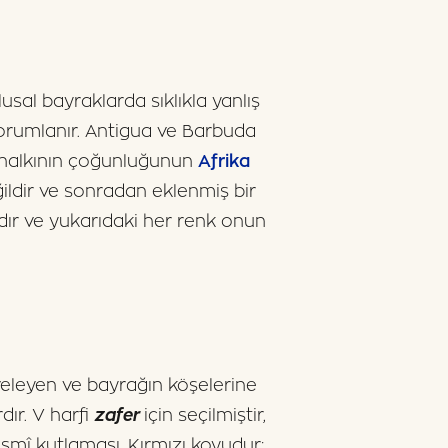
lusal bayraklarda sıklıkla yanlış
yorumlanır. Antigua ve Barbuda
lus halkının çoğunluğunun
Afrika
ğildir ve sonradan eklenmiş bir
dır ve yukarıdaki her renk onun
veleyen ve bayrağın köşelerine
dır. V harfi
zafer
için seçilmiştir,
smî kutlaması. Kırmızı koyudur;