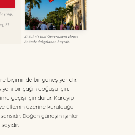
bayrağı,
ış, 27
St John’s’taki Government House
önünde dalgalanan bayrak.
e biçiminde bir güneş yer alır.
ş yeni bir çağın doğuşu için,
e geçişi için durur. Karayip
n ve ülkenin üzerine kurulduğu
arısıdır. Doğan güneşin ışınları
 sayıdır.