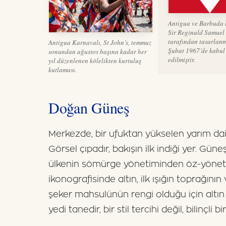
Antigua ve Barbuda 
Sir Reginald Samuel
tarafından tasarlanm
Antigua Karnavalı, St John’s, temmuz
Şubat 1967’de kabul
sonundan ağustos başına kadar her
edilmiştir.
yıl düzenlenen kölelikten kurtuluş
kutlaması.
Doğan Güneş
Merkezde, bir ufuktan yükselen yarım dair
Görsel çıpadır, bakışın ilk indiği yer. Güne
ülkenin sömürge yönetiminden öz-yönetim
ikonografisinde altın, ilk ışığın toprağını
şeker mahsulünün rengi olduğu için altın s
yedi tanedir, bir stil tercihi değil, bilinçli bir