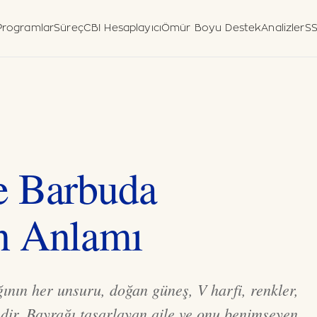
Programlar
Süreç
CBI Hesaplayıcı
Ömür Boyu Destek
Analizler
S
daşlık
espiti
Beyan Formu
leri
 (Pasifik)
entesi
e Barbuda
n Anlamı
nın her unsuru, doğan güneş, V harfi, renkler,
imdir. Bayrağı tasarlayan aile ve onu benimseyen