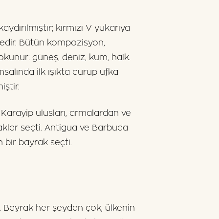
aydırılmıştır; kırmızı V yukarıya
ttedir. Bütün kompozisyon,
okunur: güneş, deniz, kum, halk.
salında ilk ışıkta durup ufka
ştir.
r Karayip ulusları, armalardan ve
aklar seçti. Antigua ve Barbuda
bir bayrak seçti.
r. Bayrak her şeyden çok, ülkenin