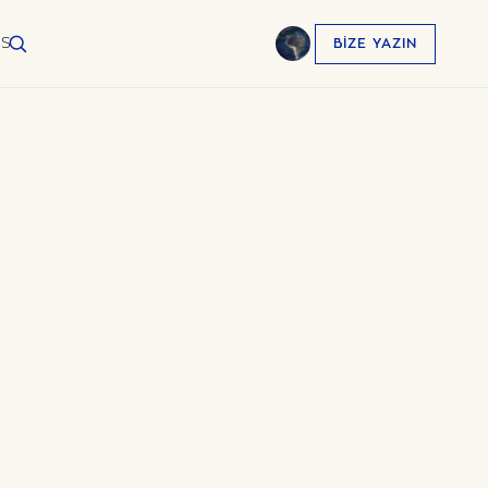
SS
BIZE YAZIN
English
EN
العربية
AR
Français
FR
Русский
RU
中文
ZH
Türkçe
TR