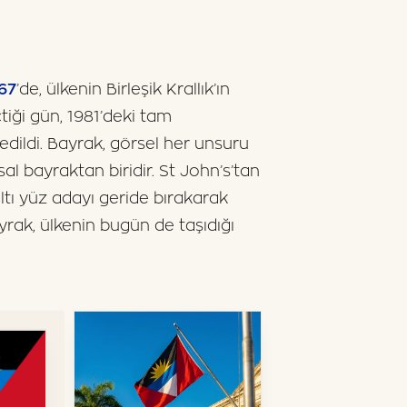
67
’de, ülkenin Birleşik Krallık’ın
iği gün, 1981’deki tam
edildi. Bayrak, görsel her unsuru
al bayraktan biridir. St John’s’tan
altı yüz adayı geride bırakarak
rak, ülkenin bugün de taşıdığı