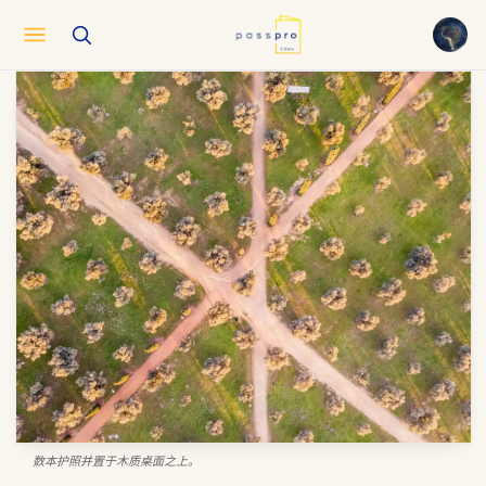
English
EN
العربية
AR
Français
FR
Русский
RU
中文
ZH
Türkçe
TR
数本护照并置于木质桌面之上。