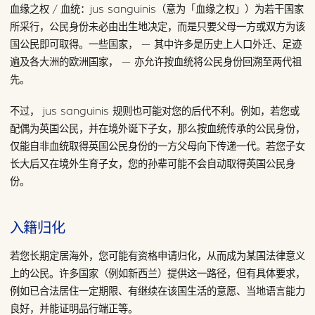
血缘之权 / 血统：jus sanguinis（意为「血缘之权」）为若干国家
所采行，公民身份未必由出生地决定，而是只要父母一方或双方为该
国公民即可取得。一些国家， — 其中许多是历史上人口外迁、足迹
遍及各大洲的欧洲国家， — 亦允许按血统将公民身份回溯至两代祖
先。
不过， jus sanguinis 规则也可能对您的后代不利。例如，若您或
配偶为英国公民，并在境外诞下子女，那么按血统传承的公民身份，
仅能自非血统取得英国公民身份的一方父母向下传递一代。若您子女
长大后又在境外生育子女，您的孙辈可能不会自动取得英国公民身
份。
入籍归化
若您长期定居海外，您可能有资格申请归化，从而成为某国法律意义
上的公民。许多国家（例如新西兰）提供这一路径，但有具体要求，
例如已合法居住一定期限、有继续在该国生活的意愿、当地语言能力
良好，并能证明品行端正等。