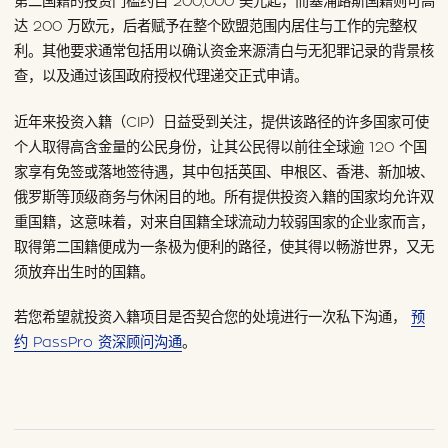
第二国籍的投资门槛约自 200,000 美元起，而塞浦路斯国籍则可高
达 200 万欧元，后者赋予在整个欧盟范围内居住与工作的完整权
利。其他要求通常包括用以确认资金来源清白与无犯罪记录的背景核
查，以及通过该国政府授权代理递交正式申请。
近年来投资入籍（CIP）日益受到关注，提供该路径的许多国家可使
个人取得高含金量的公民身份，让其公民得以前往全球逾 120 个国
家享有免签或落地签待遇，其中包括英国、申根区、香港、新加坡、
俄罗斯等顶级商务与休闲目的地。所有提供投资入籍的国家均允许双
重国籍，这意味着，对来自国籍全球流动力较弱国家的企业家而言，
取得第二国籍便成为一条极为便利的路径，使其得以畅游世界，又无
须放弃出生时的国籍。
若您希望就投资入籍项目是否契合您的处境进行一次私下沟通，
预
约 PassPro 资深顾问沟通
。