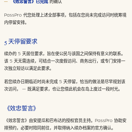
《效忠誓言》已完成
的确认
PassPro 代您处理上述全部事项，包括在您尚未完成访问时统筹境
内停留安排。
5 天停留要求
续办的 5 天居住要求，旨在使公民与该国之间保持有意义的联系。
该 5 天无需连续，可结合一次度假访问、商务出行，或专门安排一
次独立短访以满足此要求。
若您续办日期临近时尚未完成 5 天停留，恰当的做法是尽早规划该
次访问， — 既满足要求，也让您借此机会在岛上度过一段时光。
《效忠誓言》
《效忠誓言》由安提瓜和巴布达的授权官员主持。PassPro 协助安
排预约，必要时陪同前往，并取得纳入续办档案的官方确认。