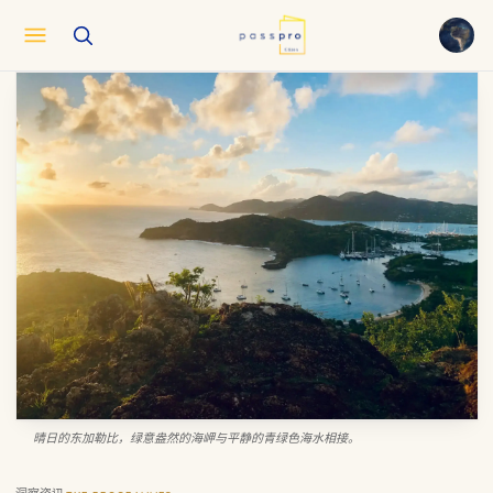
English
EN
العربية
AR
Français
FR
Русский
RU
中文
ZH
Türkçe
TR
晴日的东加勒比，绿意盎然的海岬与平静的青绿色海水相接。