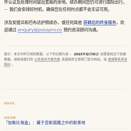
件认证及处理时间留出宽裕的余地。续办期间您仍可进行国际出行，
— 我们会安排好时机，确保您在任何时点都不会无证可用。
涉及安提瓜和巴布达护照续办，或任何其他
获籍后的终身服务
，欢
迎通过
enquiry@passpro.co
预约资深顾问沟通。
提示：本文中所引用的数据，以下列日期为准 —
2023年12月10日
. 如需查阅当下权威
数据，请参阅我们的
公民身份方案页面
, 各国政府主管部门官方网站，或
直接联系资深
顾问
。
继续阅读
项目详解
「加勒比海盗」：藏于您新国籍之中的取景地