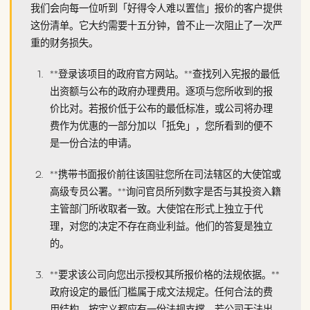
我们会向每一位听到「好得令人难以置信」报价的客户提供
这份清单。它大约需要十五分钟，曾不止一次阻止了一次严
重的财务损失。
**登录该项目的政府官方网站。**查找列入宪报的最低
出资额与公布的政府办理费用。逐项与您所收到的报
价比对。若报价低于公布的最低标准，或公司将办理
费作为优惠的一部分加以「抵免」，您所看到的便不
是一份合法的申请。
**携带书面报价前往该国驻您所在司法辖区的大使馆或
高级专员公署。**询问官员所列数字是否与其投资入籍
主管部门所收取者一致。大使馆在形式上独立于代
理，对您的决定不存在商业利益。他们的答复是独立
的。
**要求该公司向您出示授权其所报价格的法规依据。**
政府设定的最低门槛属于成文法规定。任何合法的费
用结构，按定义都应有一份法规支撑。若公司无法出