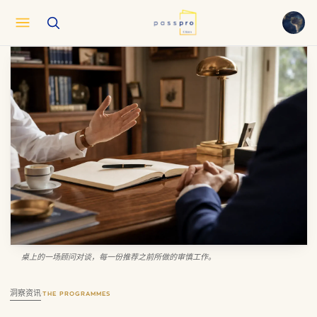
English
EN
العربية
AR
Français
FR
Русский
RU
中文
ZH
Türkçe
TR
桌上的一场顾问对谈，每一份推荐之前所做的审慎工作。
洞察资讯
·
THE PROGRAMMES