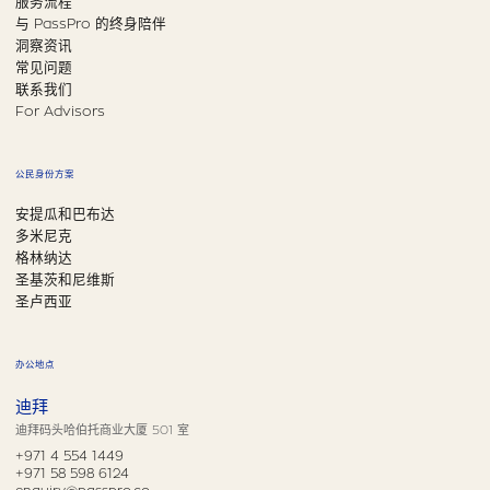
服务流程
与 PassPro 的终身陪伴
洞察资讯
常见问题
联系我们
For Advisors
公民身份方案
安提瓜和巴布达
多米尼克
格林纳达
圣基茨和尼维斯
圣卢西亚
办公地点
迪拜
迪拜码头哈伯托商业大厦 501 室
+971 4 554 1449
+971 58 598 6124