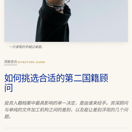
一只递笔的手越过桌面。
洞察资讯
·
INVESTORS GUIDE
如何挑选合适的第二国籍顾
问
投资入籍档案中最具影响的单一决定，是由谁来经手。资深顾问
与单纯的文件加工机构之间的差别，以及能让差别浮现的几个问
题。