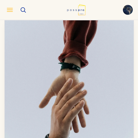
English
EN
العربية
AR
Français
FR
Русский
RU
中文
ZH
Türkçe
TR