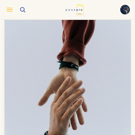
English
EN
العربية
AR
Français
FR
Русский
RU
中文
ZH
Türkçe
TR