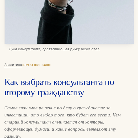
Рука консультанта, протягивающая ручку через стол.
Аналитика
·
INVESTORS GUIDE
Как выбрать консультанта по
второму гражданству
Самое значимое решение по делу о гражданстве за
инвестиции, это выбор того, кто будет его вести. Чем
старший консультант отличается от конторы,
оформляющей бумаги, и какие вопросы выявляют эту
разницу.