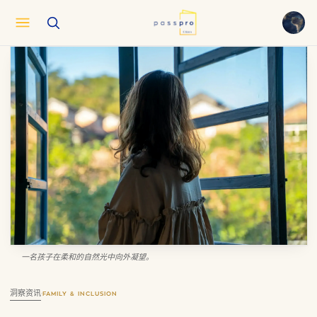
English
EN
العربية
AR
Français
FR
Русский
RU
中文
ZH
Türkçe
TR
一名孩子在柔和的自然光中向外凝望。
洞察资讯
·
FAMILY & INCLUSION