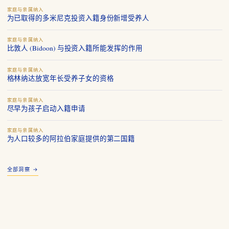
家庭与亲属纳入
为已取得的多米尼克投资入籍身份新增受养人
家庭与亲属纳入
比敦人 (Bidoon) 与投资入籍所能发挥的作用
家庭与亲属纳入
格林纳达放宽年长受养子女的资格
家庭与亲属纳入
尽早为孩子启动入籍申请
家庭与亲属纳入
为人口较多的阿拉伯家庭提供的第二国籍
全部洞察 →