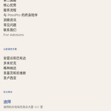
第二国籍
核心优势
服务流程
与 PassPro 的终身陪伴
洞察资讯
常见问题
联系我们
For Advisors
公民身份方案
安提瓜和巴布达
多米尼克
格林纳达
圣基茨和尼维斯
圣卢西亚
办公地点
迪拜
迪拜码头哈伯托商业大厦 501 室