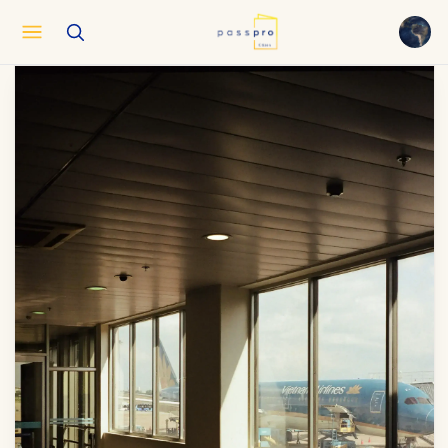
English
EN
العربية
AR
Français
FR
Русский
RU
中文
ZH
Türkçe
TR