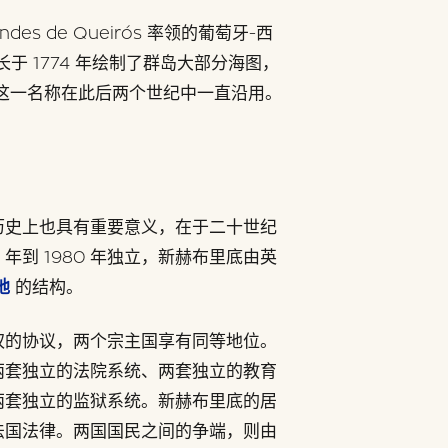
ndes de Queirós 率领的葡萄牙-西
长于 1774 年绘制了群岛大部分海图，
这一名称在此后两个世纪中一直沿用。
）
历史上也具有重要意义，在于二十世纪
年到 1980 年独立，新赫布里底由英
地
的结构。
权的协议，两个宗主国享有同等地位。
两套独立的法院系统、两套独立的教育
两套独立的监狱系统。新赫布里底的居
法国法律。两国国民之间的争端，则由