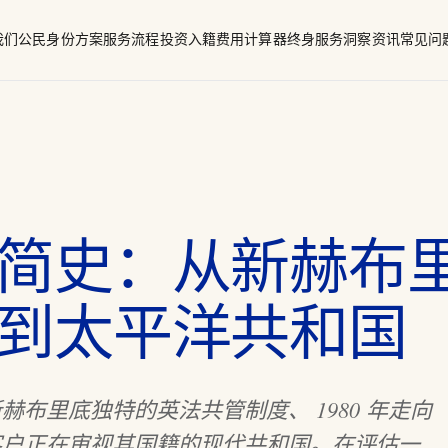
我们
公民身份方案
服务流程
投资入籍费用计算器
终身服务
洞察资讯
常见问
籍
调查框架
信息披露表
阿图（太平洋）
简史：从新赫布
到太平洋共和国
布里底独特的英法共管制度、 1980 年走向
客户正在审视其国籍的现代共和国。在评估一