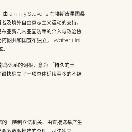
，由 Jimmy Stevens 在埃斯皮里图桑
居者及境外自由意志主义运动的支持，
巴布亚新几内亚国防军的介入与政治协
阿图共和国宣布独立， Walter Lini
总统。
南岛语系的词根，意为 「持久的土
并很快确立了一项总体延续至今的不结
2 席的一院制立法机关、由直接选举产生
议会多数派推选的总理。司法独立。