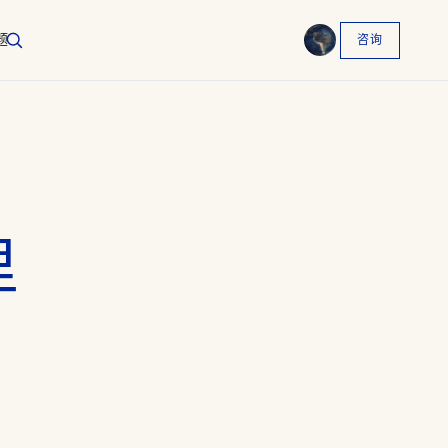
题
咨询
English
EN
العربية
AR
Français
FR
Русский
RU
里
中文
ZH
Türkçe
TR