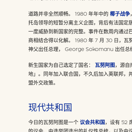
道路并非全然顺畅。 1980 年年中的
椰子战争
托岛领导的短暂分离主义企图，背后有法国定
一度威胁到新国家的完整。事件在数周内通过
商相结合得以化解。 1980 年 7 月 30 日，瓦努
神父出任总理， George Sokomanu 出任
新生国家为自己选定了国名：
瓦努阿图
，源自
地」。同年加入联合国，不久后加入英联邦，
盟外交政策。
现代共和国
今日的瓦努阿图是一个
议会共和国
，设有 5
的议会、由选举团选出的礼仪性总统，以及由