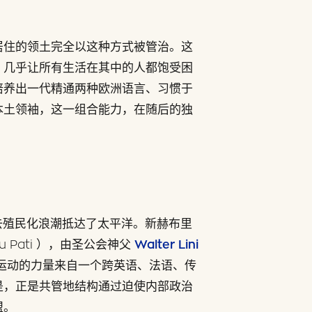
居住的领土完全以这种方式被管治。这
，几乎让所有生活在其中的人都饱受困
培养出一代精通两种欧洲语言、习惯于
本土领袖，这一组合能力，在随后的独
）
球去殖民化浪潮抵达了太平洋。新赫布里
ku Pati ），由圣公会神父
Walter Lini
运动的力量来自一个跨英语、法语、传
是，正是共管地结构通过迫使内部政治
盟。