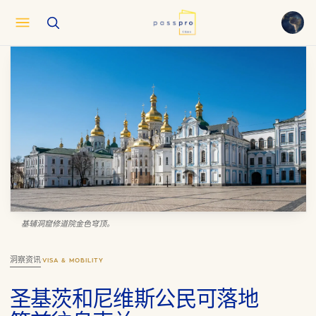
English
EN
العربية
AR
Français
FR
Русский
RU
中文
ZH
Türkçe
TR
基辅洞窟修道院金色穹顶。
洞察资讯
·
VISA & MOBILITY
圣基茨和尼维斯公民可落地