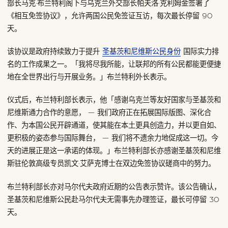
部长马克·布兰特利阁下与乌克兰外交部长帕夫洛·克利姆金签署了
《相互免签协议》，允许两国公民免签证互访，每次最长停留 90
天。
该协议是政府持续致力于提升
圣基茨和尼维斯公民身份
国际实力排
名的工作成果之一。「我将尽我所能，让联邦的所有公民都能更便捷
地在全世界出行与开展业务。」布兰特利外长表示。
仪式后，布兰特利部长表示，他「感谢乌克兰等友好国家与圣基茨和
尼维斯通力合作的意愿， — 我们政府正在拓展国际版图、深化合
作、为本国公民开辟通道，使其能在本土更具创造力，并以更自如、
更积极的姿态参与国际舞台， — 我们将不遗余力地促成这一切。今
天的进展正是这一承诺的体现。」布兰特利部长亦感谢圣基茨和尼维
斯驻伦敦高级专员凯文·艾萨克博士在双边免签协议磋商中的努力。
布兰特利部长亦对马尔代夫政府近期的公告表示赞许。该公告确认，
圣基茨和尼维斯公民赴马尔代夫无需事先办理签证，最长可停留 30
天。