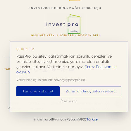
INVESTPRO HOLDING BAĞLI KURULUŞU
HÜKÜMET YETKILI ACENTESI · 2016'DAN BERI
ÇEREZLER
PassPro, bu siteyi çalıştırmak için zorunlu çerezleri ve,
izninizle, siteyi iyileştirmemize yardımcı olan analitik
çerezleri kullanır. Verilerinizi satmayız.
Çerez Politikamızı
TAKIP EDIN
okuyun
.
Verilerinize ilişkin sorular: privacy@passpro.co
Tümünü kabul et
Zorunlu olmayanları reddet
© 2026 PassPro. Tüm hakları saklıdır.
Özelleştir
Gizlilik
Şartlar ve
Çerezler
Verilerinize ilişkin sorular:
Politikası
Koşullar
privacy@passpro.co
English
العربية
Français
Русский
中文
Türkçe