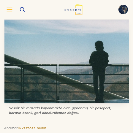
English
EN
العربية
AR
Français
FR
Русский
RU
中文
ZH
Türkçe
TR
Sessiz bir masada kapanmakta olan yıpranmış bir pasaport,
kararın özenli, geri döndürülemez doğası.
Analizler
·
INVESTORS GUIDE