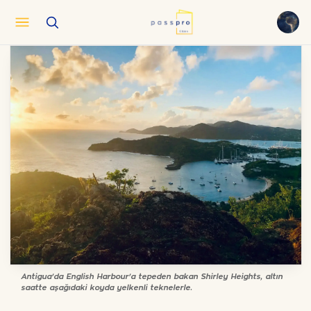
English
EN
العربية
AR
Français
FR
Русский
RU
中文
ZH
Türkçe
TR
Antigua'da English Harbour'a tepeden bakan Shirley Heights, altın
saatte aşağıdaki koyda yelkenli teknelerle.