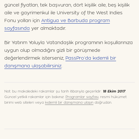
güncel fiyatları, tek başvuran, dört kişilik aile, beş kişilik
aile ve gayrimenkul ile University of the West Indies
Fonu yolları için
Antigua ve Barbuda program
sayfasında
yer almaktadır.
Bir Yatırım Yoluyla Vatandaşlık programının koşullarınıza
uygun olup olmadığını gizli bir görüşmede
değerlendirmek isterseniz,
PassPro’da kıdemli bir
danışmana ulaşabilirsiniz
.
Not: bu makaledeki rakamlar şu tarih itibarıyla geçerlidir:
18 Ekim 2017
.
Güncel yetkili rakamlar için bakınız:
Programlar sayfası
, resmi hükümet
birimi web siteleri veya
kıdemli bir danışmana ulaşın
doğrudan.