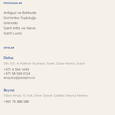
PROGRAMLAR
Antigua ve Barbuda
Dominika Topluluğu
Grenada
Saint Kitts ve Nevis
Saint Lucia
OFISLER
Dubai
Ofis 501, Al Habtoor Business Tower, Dubai Marina, Dubai
+971 4 554 1449
+971 58 598 6124
enquiry@passpro.co
Beyrut
Tabco Binası, 10. Kat, Omar Daouk Caddesi, Beyrut Merkez
+961 76 888 588