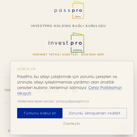
INVESTPRO HOLDING BAĞLI KURULUŞU
HÜKÜMET YETKILI ACENTESI · 2016'DAN BERI
ÇEREZLER
PassPro, bu siteyi çalıştırmak için zorunlu çerezleri ve,
izninizle, siteyi iyileştirmemize yardımcı olan analitik
çerezleri kullanır. Verilerinizi satmayız.
Çerez Politikamızı
TAKIP EDIN
okuyun
.
Verilerinize ilişkin sorular: privacy@passpro.co
Tümünü kabul et
Zorunlu olmayanları reddet
© 2026 PassPro. Tüm hakları saklıdır.
Özelleştir
Gizlilik
Şartlar ve
Çerezler
Verilerinize ilişkin sorular:
Politikası
Koşullar
privacy@passpro.co