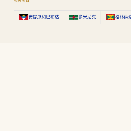
相关项目
安提瓜和巴布达
多米尼克
格林纳