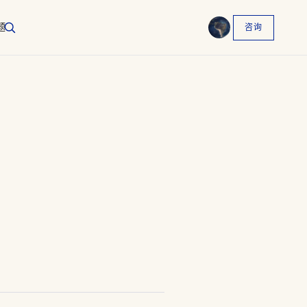
题
咨询
English
EN
العربية
AR
Français
FR
Русский
RU
？
中文
ZH
Türkçe
TR