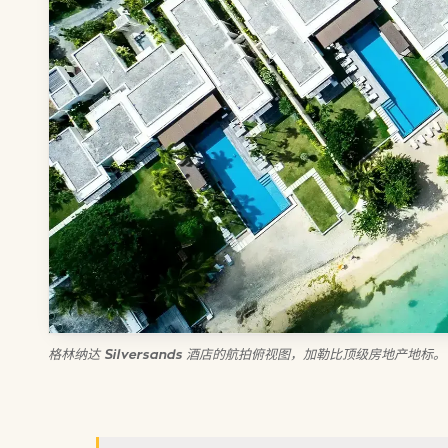
格林纳达 Silversands 酒店的航拍俯视图，加勒比顶级房地产地标。