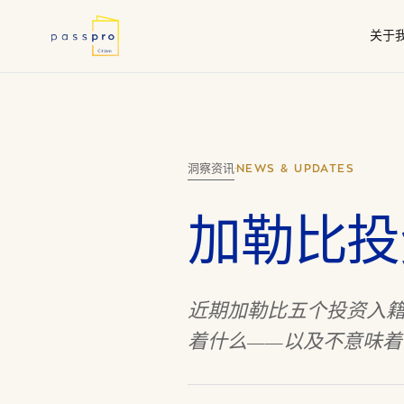
关于
为何选择第二国
尽职
我们的工作
瓦努
政府授权代理
洞察资讯
·
NEWS & UPDATES
加勒比投
近期加勒比五个投资入
着什么——以及不意味着