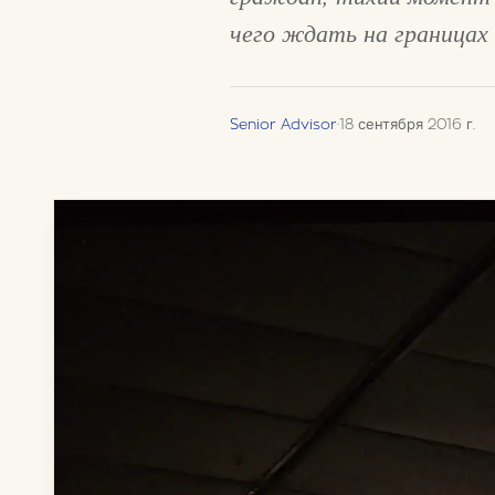
чего ждать на границах 
Senior Advisor
·
18 сентября 2016 г.