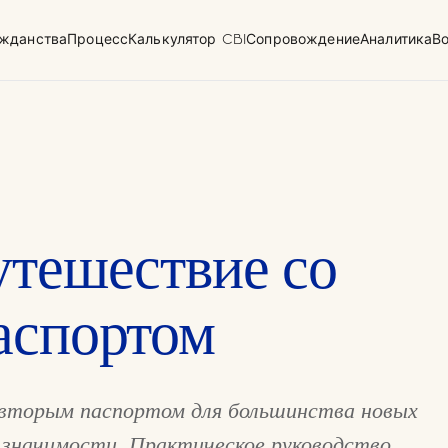
жданства
Процесс
Калькулятор CBI
Сопровождение
Аналитика
В
плексной
Форма для раскрытия
данных
океан)
утешествие со
аспортом
 вторым паспортом для большинства новых
значимости. Практическое руководство,