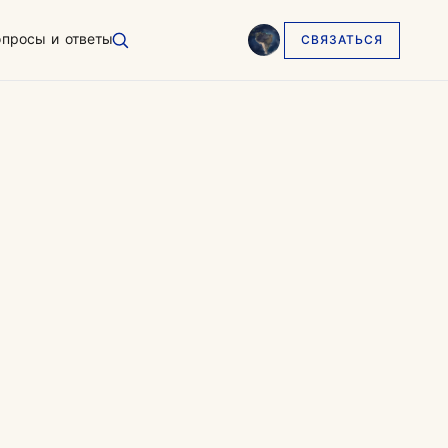
опросы и ответы
СВЯЗАТЬСЯ
English
EN
العربية
AR
Français
FR
Русский
RU
中文
ZH
Türkçe
TR