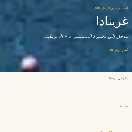
الجنسية عن طريق الاستثمار · GRD
غرينادا
مدخل إلى تأشيرة المستثمر E-2 الأمريكية.
تأسّس البرنامج 2013
صُوّر في غرينادا.
في لمحة