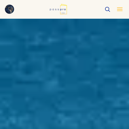
English
EN
العربية
AR
Français
FR
Русский
RU
中文
ZH
Türkçe
TR