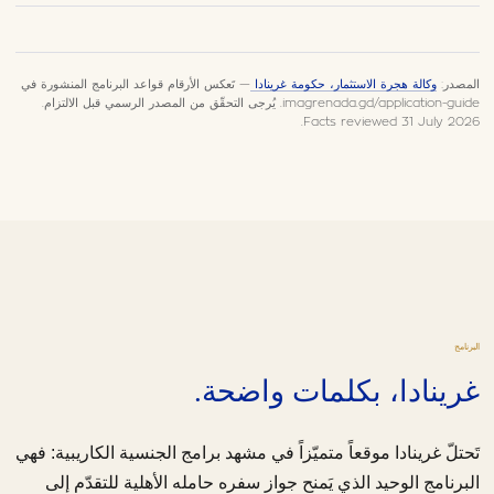
المصدر:
وكالة هجرة الاستثمار، حكومة غرينادا
— تَعكس الأرقام قواعد البرنامج المنشورة في
imagrenada.gd/application-guide. يُرجى التحقّق من المصدر الرسمي قبل الالتزام.
Facts reviewed 31 July 2026.
البرنامج
غرينادا، بكلمات واضحة.
تَحتلّ غرينادا موقعاً متميّزاً في مشهد برامج الجنسية الكاريبية: فهي
البرنامج الوحيد الذي يَمنح جواز سفره حامله الأهلية للتقدّم إلى