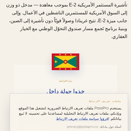
تأشيرة المستثمر الأمريكية E-2 بموجب معاهدة — مدخل ذو وزن
إلى السوق الأمريكية للمستثمرين الناشطين في الأعمال. وإلى
جانب ميزة E-2، تتيح غرينادا وصولاً قويّاً دون تأشيرة إلى الصين،
وبنيةَ برنامج تَجمع مسار صندوق التحوّل الوطني مع الخيار
العقاري.
زيارة افتراضية
خذوا جولة داخل
غرينادا.
ملفات تعريف الارتباط
يستخدم PassPro ملفات تعريف الارتباط الضرورية لتشغيل هذا الموقع،
جولة بصرية مُرشَدة في الجزيرة — الأماكن، الألوان،
وبإذنكم، ملفات تعريف الارتباط التحليلية لمساعدتنا على تحسينه. لا نَبيع
الإحساس بالمقياس. قبل أن تَختاروا برنامجاً، اطّلعوا
بياناتكم.
اقرؤوا سياسة ملفات تعريف الارتباط
.
على البلد.
أسئلة حول بياناتك: privacy@passpro.co