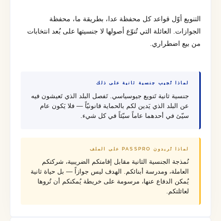
التنويع أوّل قواعد كل محفظة عدا، بطريقة ما، محفظة
الجوازات. العائلة التي تُنوّع أصولها لا جنسيتها على بُعد انتخابات
من بيع اضطراري.
لماذا تُجيب جنسية ثانية على ذلك
جنسية ثانية تَنويع جيوسياسي. تَفصل البلد الذي تَعيشون فيه
عن البلد الذي يَدين لكم بالحماية قانونيّاً — فلا يَكون عام
سيّئ في أحدهما عاماً سيّئاً في كل شيء.
لماذا تُريدون PASSPRO على الملف
نُمذجة الجنسية الثانية مقابل إقامتكم الضريبية، شركتكم
العاملة، ومدرسة أبنائكم. الهدف ليس جوازاً — بل حياة ثانية
يُمكن الدفاع عنها، مرسومة على خريطة يُمكنكم أن تُروها
لعائلتكم.