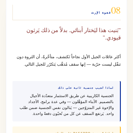
08
فجوة الإرث
"بَنيت هذا ليَختار أبنائي. بدلاً من ذلك يَرثون
قيودي."
أكثر عائلات الجيل الأول نجاحاً تَكتشف، متأخّرةً، أن الثروة دون
تنقّل ليست حرّية — إنها سقف مُذهَّب يَتكرّر للجيل التالي.
لماذا تُجيب جنسية ثانية على ذلك
الجنسية الكاريبية عن طريق الاستثمار متعدّدة الأجيال
بالتصميم. الأبناء المؤهَّلون — وفي عدة برامج، الأجداد
والإخوة غير المتزوّجين — يَنالون نفس الجنسية ضمن طلب
واحد. يَرتفع السقف عن كل من تُحبّون دفعةً واحدة.