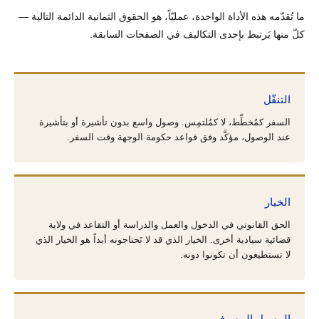
ما تُقدّمه هذه الأداة الواحدة، عمليّاً، هو الحقوق الثمانية الدائمة التالية —
كلّ منها يَرتبط بإحدى التكاليف في الصفحات السابقة.
التنقّل
السفر كمُخطِّط، لا كمُلتمِس. وصول واسع بدون تأشيرة أو بتأشيرة
عند الوصول، مؤكَّد وفق قواعد حكومة الوجهة وقت السفر.
الخيار
الحق القانوني في الدخول والعمل والدراسة أو التقاعد في ولاية
قضائية سيادية أخرى. الخيار الذي قد لا تَحتاجونه أبداً هو الخيار الذي
لا تستطيعون أن تكونوا دونه.
الوصول المصرفي