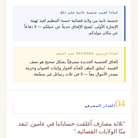
لماذا تُجيب جنسية ثانية على ذلك
جنسية ثانية من ولاية قضائية حسنة التنظيم تُعيد تَهيئة
الإشارة الأولى. يُصبح الإلحاق حديثاً عن عملكم — لا دفاعاً
عن مكان مولدكم.
لماذا تُريدون PASSPRO على الملف
إلحاق الجنسية الجديدة مصرفيّاً بشكل صحيح هو نصف
القيمة. نُنسّق الملف لتُقدَّم الجواز وإثبات العنوان وحزمة
مصدر الأموال معاً — لا في ثلاث رسائل غير منسَّقة.
04
الجدار المصرفي
"ثلاثة مصارف أغلقت حساباتنا في عامين. تَنفد
منّا الولايات القضائية."