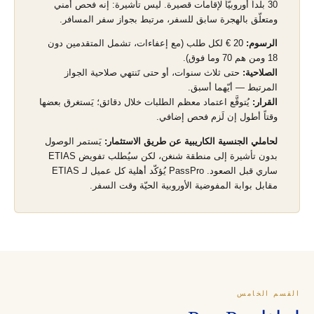
30 بلداً أوروبيّاً لإقامات قصيرة. ليس تأشيرة: إنه فحص أمني
ومتعلّق بالهجرة سابق للسفر، مرتبط بجواز سفر المسافر.
الرسوم:
20 € لكل طلب (مع إعفاءات، تشمل المتقدمين دون
18 ومن هم 70 وما فوق).
الصلاحية:
حتى ثلاث سنوات، أو حتى تَنتهي صلاحية الجواز
المرتبط — أيّهما أسبق.
القرار:
يُتوقَّع اعتماد معظم الطلبات خلال دقائق؛ يَستغرق بعضها
وقتاً أطول إن لَزم فحص إضافي.
لحاملي الجنسية الكاريبية عن طريق الاستثمار:
يَستمر الوصول
بدون تأشيرة إلى منطقة شنغن، لكن سيُطلب تفويض ETIAS
ساري قبل الصعود. PassPro يُؤكّد أهلية كل عميل لـ ETIAS
مقابل بوابة المفوضية الأوروبية الحيّة وقت السفر.
القسم الخامس