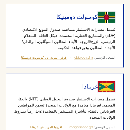
كومنولث دومينيكا
تَشمل مسارات الاستثمار مساهمة صندوق التنويع الاقتصادي
(EDF) والمشاريع العقارية المعتمدة. هيكل العائلة: المتقدّم
الرئيسي، الزوج/الزوجة، الأبناء المعالون المؤهَّلون، الوالدان/
الأجداد المعالون وفق قواعد الحكومة.
السجل الرسمي:
cbiu.gov.dm
·
اقرؤوا المزيد عن كومنولث دومينيكا
غرينادا
تَشمل مسارات الاستثمار صندوق التحول الوطني (NTF) والعقار
المعتمد. لغرينادا معاهدة مع الولايات المتحدة تَسمح للمواطنين
الغرناديّين بالتقدّم لتأشيرة المستثمر بالمعاهدة E-2، رهناً بشروط
الولايات المتحدة.
السجل الرسمي:
imagrenada.gd
·
اقرؤوا المزيد عن غرينادا