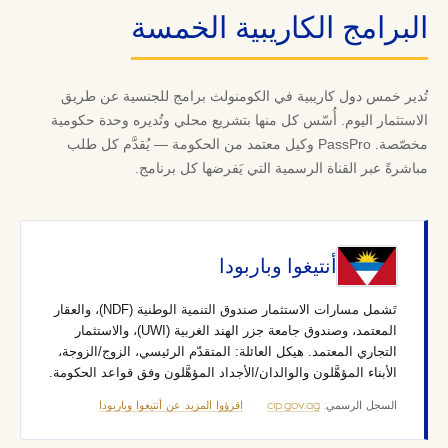
البرامج الكاريبية الخمسة
تُدير خمس دول كاريبية في الكومنولث برامج للجنسية عن طريق
الاستثمار اليوم. أُسّس كل منها بتشريع محلي وتُديره وحدة حكومية
مخصّصة. PassPro وكيل معتمد من الحكومة — يُقدَّم كل طلب
مباشرةً عبر القناة الرسمية التي يَفرضها كل برنامج.
أنتيغوا وباربودا
تَشمل مسارات الاستثمار صندوق التنمية الوطنية (NDF)، والعقار
المعتمد، وصندوق جامعة جزر الهند الغربية (UWI)، والاستثمار
التجاري المعتمد. هيكل العائلة: المتقدّم الرئيسي، الزوج/الزوجة،
الأبناء المؤهَّلون والوالدان/الأجداد المؤهَّلون وفق قواعد الحكومة.
السجل الرسمي:
cip.gov.ag
·
اقرؤوا المزيد عن أنتيغوا وباربودا