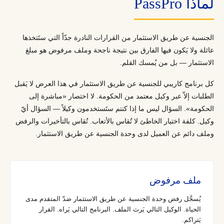
لماذا PassPro
الجنسية عن طريق الاستثمار من القرارات النادرة جدّاً التي ستَتخذها
عائلة ولا يَكون فيها الفارق بين نتيجة ناجحة وملف مرفوض هو مبلغ
الاستثمار — بل من يُمسك القلم.
كل برنامج كاريبي للجنسية عن طريق الاستثمار في هذا العرض لا يَقبل
الطلبات إلاّ عبر وكيل معتمد من الحكومة. لا اختصار «مباشرة إلى
الحكومة». السؤال ليس ما إذا كنتم ستَستخدمون وكيلاً — السؤال أيّ
وكيل. كلفة اختيار الخاطئ لا تُقاس بالأتعاب. تُقاس بالتأخيرات والرفض
وملف دائم عن العميل لدى وحدة الجنسية عن طريق الاستثمار.
ملف مرفوض
يُسجَّل رفض وحدة الجنسية عن طريق الاستثمار ضدّ المتقدم مدى
الحياة. الوكيل التالي يَرث الملف. البرنامج التالي يَراه. القرار
يَتراكم.