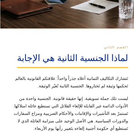
القسم الثاني
لماذا الجنسية الثانية هي الإجابة
تَتشارك التكاليف الثمانية أعلاه جذراً واحداً: علاقتكم القانونية بالعالم
تَحكمها وثيقة لم تَختاروها. الجنسية الثانية تُغيّر الوثيقة.
ليست تلك جملة تسويقية. إنها حقيقة قانونية. الجنسية واحدة من
الأدوات الدائمة غير القابلة للإلغاء القلائل التي تستطيع عائلة امتلاكها.
تَستمرّ بعد التأشيرات والإقامات والأحكام الضريبية ومزاج السفارات
والدورات السياسية. هي الأصل الوحيد على ميزانية العائلة الذي لا
تَستطيع أي حكومة أجنبية إلغاءه بتَغيير رأيها يوم الأربعاء.