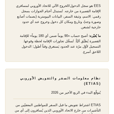
EES هو سجل الدخول/الخروج الآلي للاتحاد الأوروبي لمسافري
الإقامة القصيرة من خارجه. تُستبدَل أختام الجوازات بسجل
رقمي: الاسم، وثيقة السفر، البيانات البيومترية (بصمات أصابع
وصورة وجه)، وتاريخ ومكان كل دخول وخروج عند أي حدود
خارجية لشنغن.
ما يُغيّره:
أصبح حساب «90 يوماً ضمن أي 180 يوماً» للإقامة
القصيرة يُطبَّق آليّاً. تُسجَّل تجاوزات الإقامة لحظة وقوعها.
التسجيل لأوّل مرّة عند الحدود يَستغرق وقتاً أطول؛ الدخول
اللاحق أسرع.
نظام معلومات السفر والتفويض الأوروبي
(ETIAS)
يُتوقَّع البدء في الربع الأخير من 2026
ETIAS اشتراط تفويض ما قبل السفر للمواطنين المعفيّين من
التأشيرات من خارج الاتحاد الأوروبي الذين يُسافرون إلى أي من