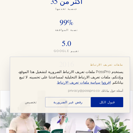
أكثر من 35
جنسية نَخدمها
99%
نسبة الموافقة
5.0
تقييم GOOGLE
2016
ملفات تعريف الارتباط
يستخدم PassPro ملفات تعريف الارتباط الضرورية لتشغيل هذا الموقع،
تأسّس
وبإذنكم، ملفات تعريف الارتباط التحليلية لمساعدتنا على تحسينه. لا نَبيع
بياناتكم.
اقرؤوا سياسة ملفات تعريف الارتباط
.
أسئلة حول بياناتك: privacy@passpro.co
قبول الكل
رفض غير الضرورية
تخصيص