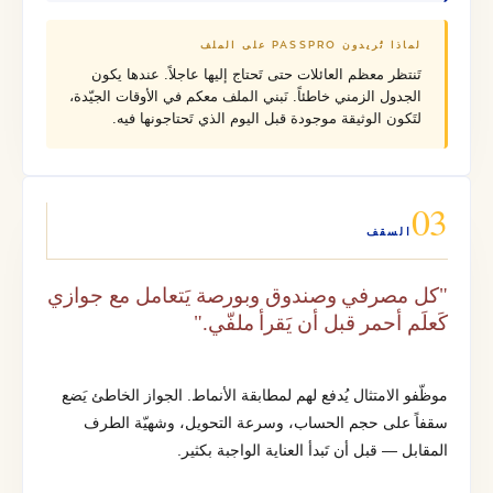
لماذا تُريدون PASSPRO على الملف
تَنتظر معظم العائلات حتى تَحتاج إليها عاجلاً. عندها يكون
الجدول الزمني خاطئاً. نَبني الملف معكم في الأوقات الجيّدة،
لتَكون الوثيقة موجودة قبل اليوم الذي تَحتاجونها فيه.
03
السقف
"كل مصرفي وصندوق وبورصة يَتعامل مع جوازي
كَعلَم أحمر قبل أن يَقرأ ملفّي."
موظّفو الامتثال يُدفع لهم لمطابقة الأنماط. الجواز الخاطئ يَضع
سقفاً على حجم الحساب، وسرعة التحويل، وشهيّة الطرف
المقابل — قبل أن تَبدأ العناية الواجبة بكثير.