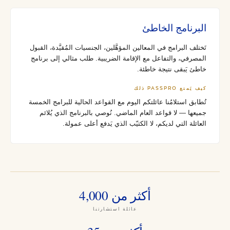
البرنامج الخاطئ
تَختلف البرامج في المعالين المؤهَّلين، الجنسيات المُقيَّدة، القبول
المصرفي، والتفاعل مع الإقامة الضريبية. طلب مثالي إلى برنامج
خاطئ يَبقى نتيجة خاطئة.
كيف يَمنع PASSPRO ذلك
تُطابق استلامُنا عائلتكم اليوم مع القواعد الحالية للبرامج الخمسة
جميعها — لا قواعد العام الماضي. نُوصي بالبرنامج الذي يُلائم
العائلة التي لديكم، لا الكتيّب الذي يَدفع أعلى عمولة.
أكثر من 4,000
عائلة استشارتنا