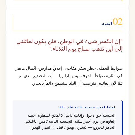
02
الخوف
"إن انكسر شيء في الوطن، فلن يكون لعائلتي
إلى أين تَذهب صباح يوم الثلاثاء."
ضوابط العملة، حظر سفر مفاجئ، إغلاق مدارس، اتّصال هاتفي
في الثانية صباحاً. الخوف ليس بارانويا — إنه التحضير الذي لم
يَتمّ لأن العائلة افتَرضت أن البلد سيَسمح دائماً بالخيار.
لماذا تُجيب جنسية ثانية على ذلك
الجنسية حق دخول وإقامة دائم. لا يُمكن لسفارة أجنبية
إلغاؤه في يوم أخبار سيّئة. الجنسية الثانية تَأمين عائلتكم
الجاهز للخروج — يُشترى بهدوء، قبل أن يَنتهي الهدوء.