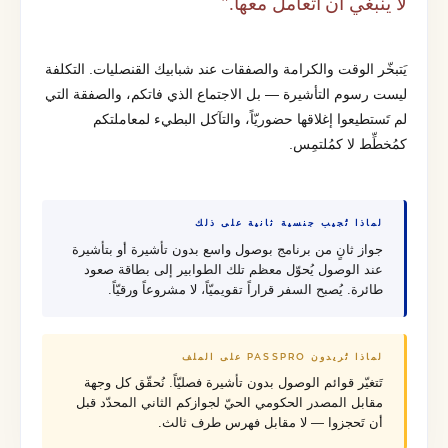
لا ينبغي أن أتعامل معها."
يَتبخّر الوقت والكرامة والصفقات عند شبابيك القنصليات. التكلفة
ليست رسوم التأشيرة — بل الاجتماع الذي فاتكم، والصفقة التي
لم تَستطيعوا إغلاقها حضوريّاً، والتآكل البطيء لمعاملتكم
كمُخطِّط لا كمُلتمِس.
لماذا تُجيب جنسية ثانية على ذلك
جواز ثانٍ من برنامج بوصول واسع بدون تأشيرة أو بتأشيرة
عند الوصول يُحوّل معظم تلك الطوابير إلى بطاقة صعود
طائرة. يُصبح السفر قراراً تقويميّاً، لا مشروعاً ورقيّاً.
لماذا تُريدون PASSPRO على الملف
تَتغيّر قوائم الوصول بدون تأشيرة فصليّاً. نُحقّق كل وجهة
مقابل المصدر الحكومي الحيّ لجوازكم الثاني المحدّد قبل
أن تَحجزوا — لا مقابل فهرس طرف ثالث.