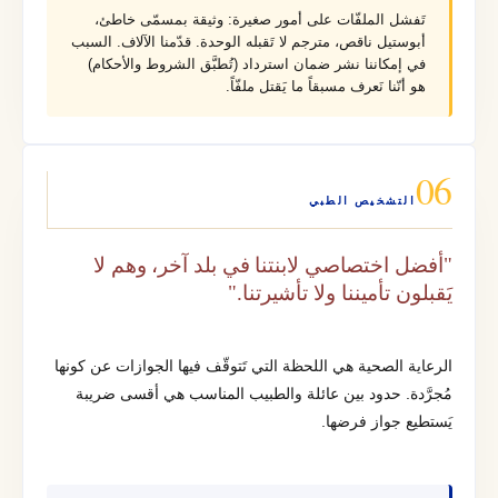
تَفشل الملفّات على أمور صغيرة: وثيقة بمسمّى خاطئ،
أبوستيل ناقص، مترجم لا تَقبله الوحدة. قدّمنا الآلاف. السبب
في إمكاننا نشر ضمان استرداد (تُطبَّق الشروط والأحكام)
هو أنّنا نَعرف مسبقاً ما يَقتل ملفّاً.
06
التشخيص الطبي
"أفضل اختصاصي لابنتنا في بلد آخر، وهم لا
يَقبلون تأميننا ولا تأشيرتنا."
الرعاية الصحية هي اللحظة التي تَتوقّف فيها الجوازات عن كونها
مُجرَّدة. حدود بين عائلة والطبيب المناسب هي أقسى ضريبة
يَستطيع جواز فرضها.