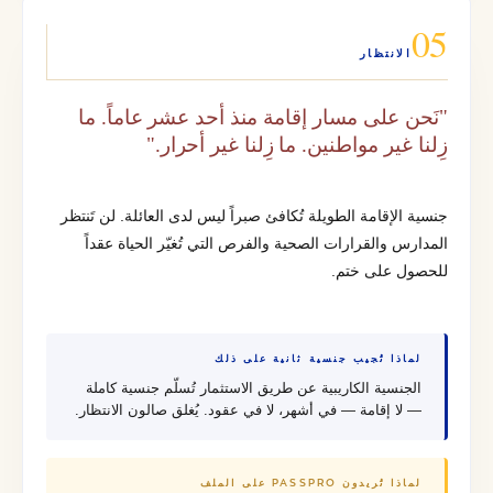
05
الانتظار
"نَحن على مسار إقامة منذ أحد عشر عاماً. ما
زِلنا غير مواطنين. ما زِلنا غير أحرار."
جنسية الإقامة الطويلة تُكافئ صبراً ليس لدى العائلة. لن تَنتظر
المدارس والقرارات الصحية والفرص التي تُغيّر الحياة عقداً
للحصول على ختم.
لماذا تُجيب جنسية ثانية على ذلك
الجنسية الكاريبية عن طريق الاستثمار تُسلّم جنسية كاملة
— لا إقامة — في أشهر، لا في عقود. يُغلق صالون الانتظار.
لماذا تُريدون PASSPRO على الملف