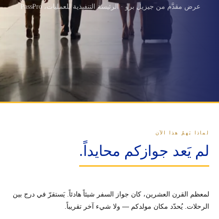
عرض مقدَّم من جيزيل برو · الرئيسة التنفيذية للعمليات، PassPro
لماذا يَهمّ هذا الآن
لم يَعد جوازكم محايداً.
لمعظم القرن العشرين، كان جواز السفر شيئاً هادئاً. يَستقرّ في درج بين
الرحلات. يُحدّد مكان مولدكم — ولا شيء آخر تقريباً.