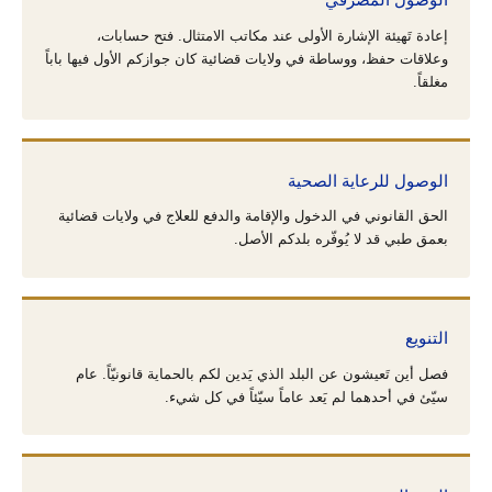
إعادة تَهيئة الإشارة الأولى عند مكاتب الامتثال. فتح حسابات،
وعلاقات حفظ، ووساطة في ولايات قضائية كان جوازكم الأول فيها باباً
مغلقاً.
الوصول للرعاية الصحية
الحق القانوني في الدخول والإقامة والدفع للعلاج في ولايات قضائية
بعمق طبي قد لا يُوفّره بلدكم الأصل.
التنويع
فصل أين تَعيشون عن البلد الذي يَدين لكم بالحماية قانونيّاً. عام
سيّئ في أحدهما لم يَعد عاماً سيّئاً في كل شيء.