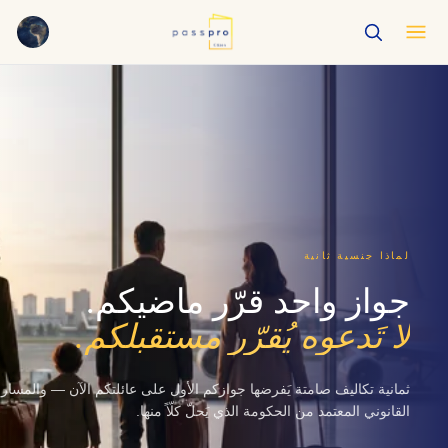
English
EN
العربية
AR
Français
FR
Русский
RU
中文
ZH
Türkçe
TR
لماذا جنسية ثانية
جواز واحد قرّر ماضيكم.
لا تَدعوه يُقرّر مستقبلكم.
ثمانية تكاليف صامتة يَفرضها جوازكم الأول على عائلتكم الآن — والمسار
القانوني المعتمد من الحكومة الذي يَحلّ كلّاً منها.