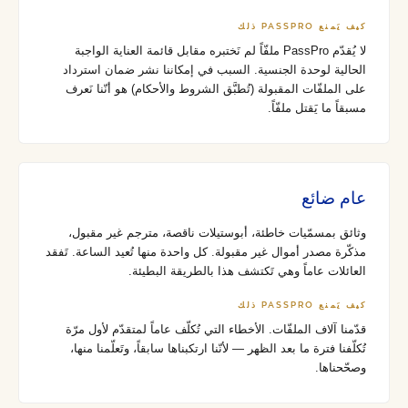
كيف يَمنع PASSPRO ذلك
لا يُقدّم PassPro ملفّاً لم نَختبره مقابل قائمة العناية الواجبة
الحالية لوحدة الجنسية. السبب في إمكاننا نشر ضمان استرداد
على الملفّات المقبولة (تُطبَّق الشروط والأحكام) هو أنّنا نَعرف
مسبقاً ما يَقتل ملفّاً.
عام ضائع
وثائق بمسمّيات خاطئة، أبوستيلات ناقصة، مترجم غير مقبول،
مذكّرة مصدر أموال غير مقبولة. كل واحدة منها تُعيد الساعة. تَفقد
العائلات عاماً وهي تَكتشف هذا بالطريقة البطيئة.
كيف يَمنع PASSPRO ذلك
قدّمنا آلاف الملفّات. الأخطاء التي تُكلّف عاماً لمتقدّم لأول مرّة
تُكلّفنا فترة ما بعد الظهر — لأنّنا ارتكبناها سابقاً، وتَعلّمنا منها،
وصحّحناها.