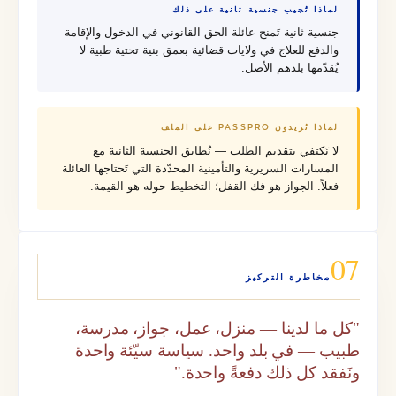
لماذا تُجيب جنسية ثانية على ذلك
جنسية ثانية تَمنح عائلة الحق القانوني في الدخول والإقامة
والدفع للعلاج في ولايات قضائية بعمق بنية تحتية طبية لا
يُقدّمها بلدهم الأصل.
لماذا تُريدون PASSPRO على الملف
لا نَكتفي بتقديم الطلب — نُطابق الجنسية الثانية مع
المسارات السريرية والتأمينية المحدّدة التي تَحتاجها العائلة
فعلاً. الجواز هو فك القفل؛ التخطيط حوله هو القيمة.
07
مخاطرة التركيز
"كل ما لدينا — منزل، عمل، جواز، مدرسة،
طبيب — في بلد واحد. سياسة سيّئة واحدة
ونَفقد كل ذلك دفعةً واحدة."