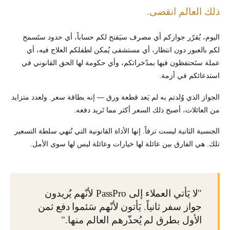
ذلك العالم انقضى.
اليوم، يُقرّر جوازكم أي مصرف سيَفتح لكم حساباً، أي حدود ستَسمح
لكم بالعبور دون انتظار، أي مستشفى يُمكن لطفلكم العلاج فيه، أي
عملة ستَحتفظون فيها بمدّخراتكم، وأي حكومة لها الحق القانوني في
استدعائكم في أزمة.
الجواز الذي وُلدتم به لم يَعد قطعة ورق — إنه بطاقة سعر. ولعدد متزايد
من العائلات، أصبح ذلك السعر أكثر مما تَريد دفعه.
الجنسية الثانية ليست ترفاً. إنها الأداة القانونية التي تُنهي سلطة التسعير
تلك. هي الفارق بين عائلة لها خيارات وعائلة ليس لها سوى الأمل.
"لا يَأتي العملاء إلى PassPro لأنّهم يُريدون
جواز سفر ثانياً. يَأتون لأنّهم سَئموا دفع ثمن
الأول بطرق لم يُحذّرهم العالم منها."