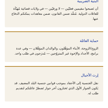
البنية الضريبية
أن تَصبحوا مقيمين فعليّين — لا ورقيّين — في ولايات قضائية مُهيّأة
للعائلات الدولية. مُنفَّذ ضمن القانون، ضمن معاهدات يمكنكم الدفاع
عنها.
حماية العائلة
الزوج/الزوجة، الأبناء المؤهَّلون، والوالدان المؤهَّلان — وفي عدة
برامج، الأجداد والإخوة غير المتزوّجين — مُدرَجون في طلب واحد.
إرث الأجيال
نقل الجنسية إلى الأحفاد بموجب قوانين جنسية البلد المضيف. قد
يَكون الجواز الأول الذي تَختارون آخر جواز تَضطرّ عائلتكم لتقديم
طلب له.