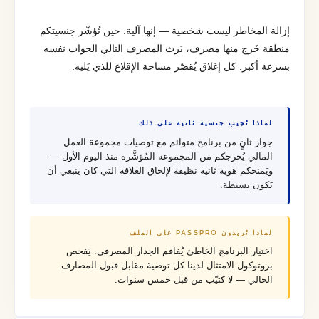
إزالة المخاطر ليست شخصية — إنها آلية. حين تُؤشّر جنسيتكم
منطقة خَرج منها مصرف، يَرث المصرف التالي الجواب نفسه
بسرعة أكبر. كل إغلاق يُقصّر مساحة الإقلاع للذي يَليه.
لماذا تُجيب جنسية ثانية على ذلك
جواز ثانٍ من برنامج متوائم مع توصيات مجموعة العمل
المالي يُخرجكم من المجموعة المُؤشَّرة منذ اليوم الأول —
ويَمنحكم هوية ثانية نظيفة لإلحاق العلاقة التي كان ينبغي أن
تَكون بسيطة.
لماذا تُريدون PASSPRO على الملف
اختيار البرنامج الخاطئ يُفاقم الجدار المصرفي. يَفحص
بروتوكول الامتثال لدينا كل توصية مقابل قبول المصارف
الحالي — لا كتيّب من قبل خمس سنوات.