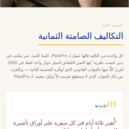
القسم الأول
التكاليف الصامتة الثمانية
كل واحدة من التالية قالها عميل لـ PassPro، كلمةً كلمة، عبر مكتب في
دبي. ليست نظرية. إنها الثمن المُعاش لحمل جواز واحد فقط في 2026.
نُقرنُ كلّاً منها بالجواب القانوني الذي تُوفّره الجنسية الثانية — وبالجزء
من ذلك الجواب الذي لا يَستطيع تقديمه إلاّ وكيل معتمد كـ PassPro.
01
الإحباط
"أُهدِر ثلاثة أيام في كل سفرة على أوراق تأشيرة