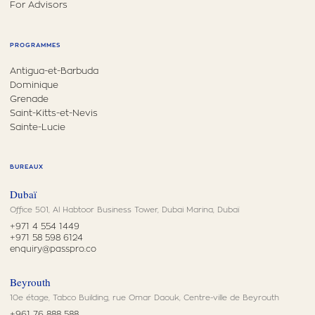
For Advisors
PROGRAMMES
Antigua-et-Barbuda
Dominique
Grenade
Saint-Kitts-et-Nevis
Sainte-Lucie
BUREAUX
Dubaï
Office 501, Al Habtoor Business Tower, Dubai Marina, Dubaï
+971 4 554 1449
+971 58 598 6124
enquiry@passpro.co
Beyrouth
10e étage, Tabco Building, rue Omar Daouk, Centre-ville de Beyrouth
+961 76 888 588