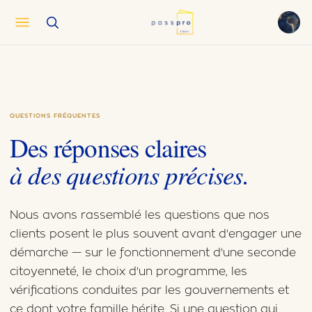
English
EN
العربية
AR
Français
FR
QUESTIONS FRÉQUENTES
Русский
RU
Des réponses claires
中文
ZH
à des questions précises.
Türkçe
TR
Nous avons rassemblé les questions que nos
clients posent le plus souvent avant d'engager une
démarche — sur le fonctionnement d'une seconde
citoyenneté, le choix d'un programme, les
vérifications conduites par les gouvernements et
ce dont votre famille hérite. Si une question qui