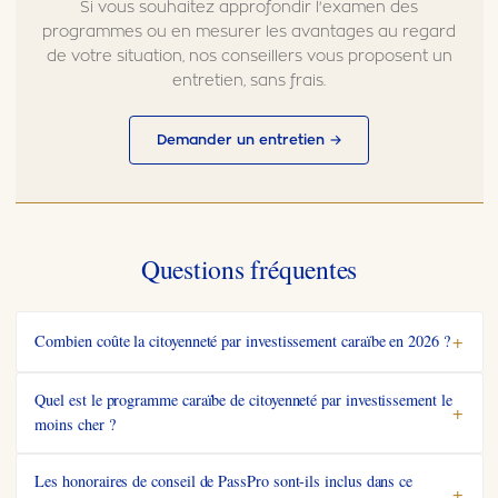
toujours appliqué
Si vous souhaitez approfondir l'examen des
programmes ou en mesurer les avantages au regard
de votre situation, nos conseillers vous proposent un
Combien de frères et sœurs non mariés
?
entretien, sans frais.
0
−
+
Antigua n'ajoute que la diligence raisonnable. La
Grenade ajoute 75 000 USD par personne.
Demander un entretien →
Y a-t-il un parrain pour cette demande ?
Ne paie que les frais de diligence raisonnable. Pas comptabilisé
comme candidat.
Questions fréquentes
Combien coûte la citoyenneté par investissement caraïbe en 2026 ?
Quel est le programme caraïbe de citoyenneté par investissement le
moins cher ?
Les honoraires de conseil de PassPro sont-ils inclus dans ce