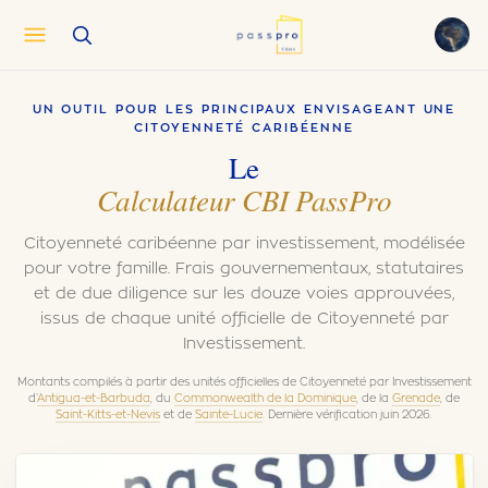
English
EN
UN OUTIL POUR LES PRINCIPAUX ENVISAGEANT UNE
العربية
AR
CITOYENNETÉ CARIBÉENNE
Français
Le
FR
Calculateur CBI PassPro
Русский
RU
中文
ZH
Citoyenneté caribéenne par investissement, modélisée
Türkçe
TR
pour votre famille. Frais gouvernementaux, statutaires
et de due diligence sur les douze voies approuvées,
issus de chaque unité officielle de Citoyenneté par
Investissement.
Montants compilés à partir des unités officielles de Citoyenneté par Investissement
d’
Antigua-et-Barbuda
, du
Commonwealth de la Dominique
, de la
Grenade
, de
Saint-Kitts-et-Nevis
et de
Sainte-Lucie
. Dernière vérification juin 2026.