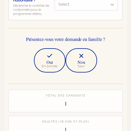
nationalité ?
Select…
Déclenche le contrôle de
conformité pour le
programme retenu
Présentez-vous votre demande en famille ?
Oui
Non
En famille
Seul
Un conjoint ou partenaire vous accompagne-t-il ?
Tout âge, inclus financièrement
TOTAL DES CANDIDATS
1
Combien d'enfants âgés de 0 à 11 ans ?
0
−
+
Aucun frais additionnel à cet âge
ADULTES (18 ANS ET PLUS)
Combien d'enfants âgés de 12 à 15 ans ?
1
0
−
+