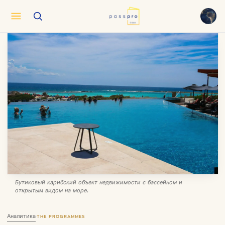
English
EN
العربية
AR
Français
FR
Русский
RU
中文
ZH
Türkçe
TR
Бутиковый карибский объект недвижимости с бассейном и
открытым видом на море.
Аналитика
·
THE PROGRAMMES