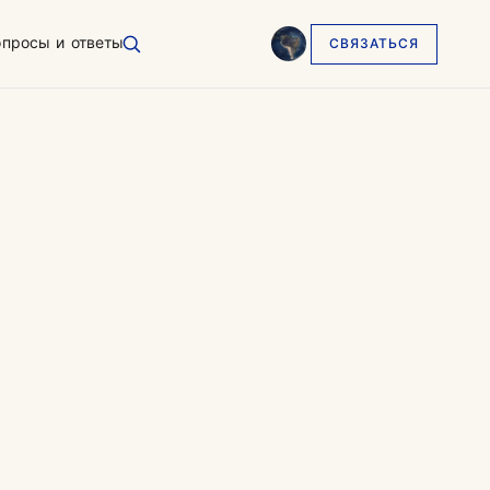
опросы и ответы
СВЯЗАТЬСЯ
English
EN
العربية
AR
Français
FR
Русский
RU
中文
ZH
Türkçe
TR