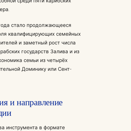
собной среди пяти карибских
ера.
года стало продолжающееся
доля квалифицирующих семейных
ителей и заметный рост числа
арабских государств Залива и из
кономика семьи из четырёх
тельной Доминику или Сент-
ия и направление
дии
ва инструмента в формате