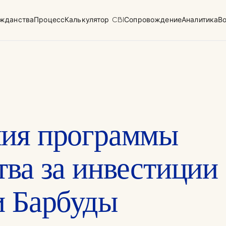
жданства
Процесс
Калькулятор CBI
Сопровождение
Аналитика
В
плексной
Форма для раскрытия
данных
океан)
ия программы
тва за инвестиции
и Барбуды