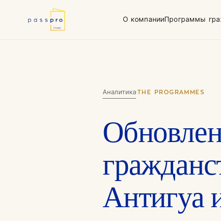
О компании
Программы гра
Зачем второе
Стандарты ком
гражданство
проверки
Чем мы занимаемся
Вануату (Тихий 
Аналитика
·
THE PROGRAMMES
Уполномоченный
государством агент
Обновлен
гражданс
Антигуа 