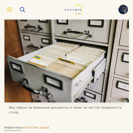
English
EN
العربية
AR
Français
FR
Русский
RU
中文
ZH
Türkçe
TR
Вид сверху на бумажные документы и папки на чистой поверхности
стола.
Аналитика
·
INVESTORS GUIDE