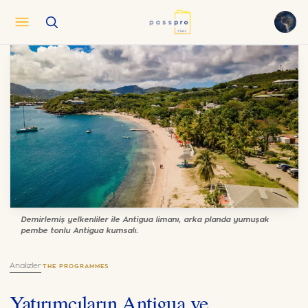
English
EN
العربية
AR
Français
FR
Русский
RU
中文
ZH
Türkçe
TR
Demirlemiş yelkenliler ile Antigua limanı, arka planda yumuşak
pembe tonlu Antigua kumsalı.
Analizler
·
THE PROGRAMMES
Yatırımcıların Antigua ve