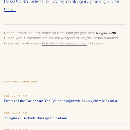
PassPro’da kıdemli bir danışmanla görüşmek için bize
ulaşın
.
Not: bu makaledeki rakamlar şu tarih itibarıyla geçerlidir:
9 Eylül 2019
.
Güncel yetkili rakamlar için bakınız:
Programlar sayfası
, resmi hükümet
birimi web siteleri veya
kıdemli bir danışmana ulaşın
doğrudan.
OKUMAYA DEVAM EDIN
PROGRAMLAR
Pirates of the Caribbean: Yeni Vatandaşlığınızda Saklı Çekim Mekânları
PROGRAMLAR
Antigua ve Barbuda Bayrağının Anlamı