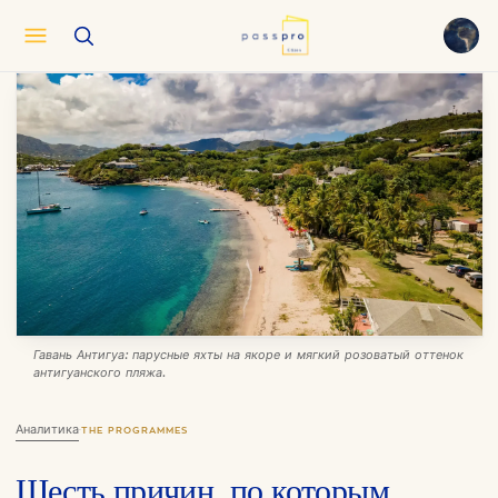
English
EN
العربية
AR
Français
FR
Русский
RU
中文
ZH
Türkçe
TR
Гавань Антигуа: парусные яхты на якоре и мягкий розоватый оттенок
антигуанского пляжа.
Аналитика
·
THE PROGRAMMES
Шесть причин, по которым