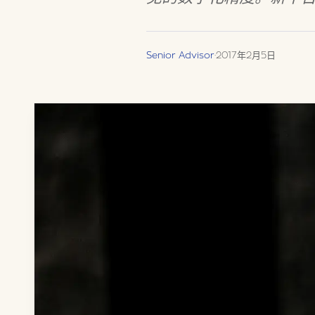
Senior Advisor
·
2017年2月5日