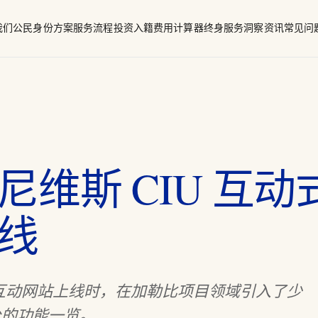
我们
公民身份方案
服务流程
投资入籍费用计算器
终身服务
洞察资讯
常见问
籍
调查框架
信息披露表
阿图（太平洋）
维斯 CIU 互动
线
 新互动网站上线时，在加勒比项目领域引入了少
台的功能一览。