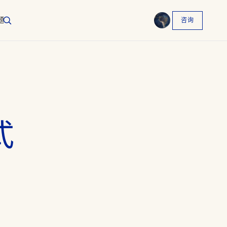
题
咨询
English
EN
العربية
AR
Français
FR
Русский
RU
式
中文
ZH
Türkçe
TR