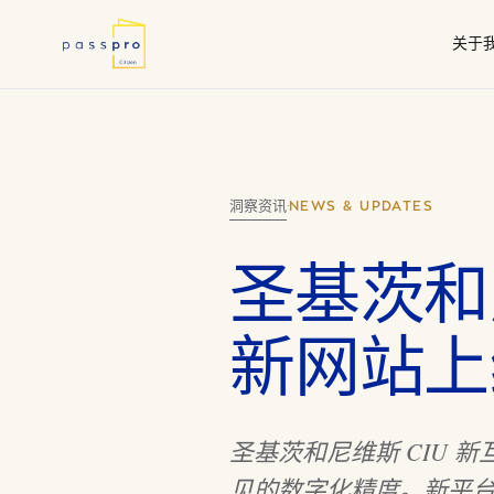
关于
为何选择第二国
尽职
我们的工作
瓦努
政府授权代理
洞察资讯
·
NEWS & UPDATES
圣基茨和尼
新网站上
圣基茨和尼维斯 CIU
见的数字化精度。新平