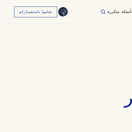
أسئلة متكررة
تقدّموا باستفساركم
English
EN
العربية
AR
Français
FR
Русский
RU
中文
ZH
Türkçe
TR