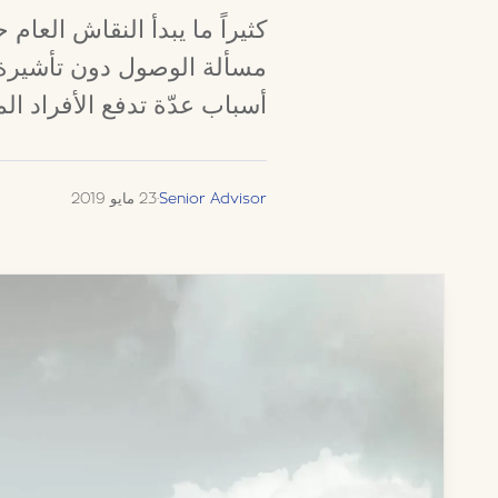
كثيراً ما يبدأ النقاش العا
مسألة الوصول دون تأشيرة. حج
أسباب عدّة تدفع الأفراد الم
Senior Advisor
·
23 مايو 2019