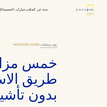
نبذة عن المكتب
خيارات الجنسية
ال
لماذا جنسية ثانية
أُطر العناية الواجبة
استمارة الإف
ما نقوم به
فانواتو (المحيط الهادئ)
وكيل معتمد من الحكومة
INVESTORS GUIDE
رؤى وتحليلات
·
خمس مزايا
طريق الاست
بدون تأشي