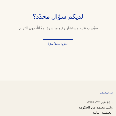
لديكم سؤال محدّد؟
سيُجيب عليه مستشار رفيع مباشرة. مجّاناً، دون التزام.
ابدؤوا حديثاً سرّيّاً
نبذة عن المكتب
نبذة عن PassPro
وكيل معتمد من الحكومة
الجنسية الثانية