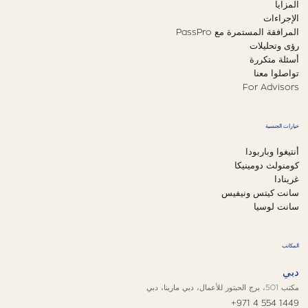
المزايا
الإجراءات
المرافقة المستمرة مع PassPro
رؤى وتحليلات
أسئلة متكررة
تواصلوا معنا
For Advisors
خيارات الجنسية
أنتيغوا وباربودا
كومنولث دومينيكا
غرينادا
سانت كيتس ونيفيس
سانت لوسيا
المكاتب
دبي
مكتب 501، برج الحبتور للأعمال، دبي مارينا، دبي
+971 4 554 1449