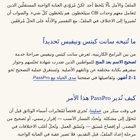
الملفّ والأمل بألّا يَلحظ أحد. لكنّ مُزوّدي العناية الواجبة المستقلّين الذين
تَتعامل معهم وحدات CBI سيَلحظون. هم يَلحظون كلّ شيء. والصواب أن
تُشيروا إلى الاختلاف في الملفّ، مع التفسير والأدلّة على الحلّ مُرفَقَين.
ما تُتيحه سانت كيتس ونيفيس تَحديداً
من بين البرامج الكاريبية، تَعرض سانت كيتس ونيفيس صراحةً خدمة
تَصحيح الاسم بعد المنح
للمواطنين الذين صَدرت شهادة تَجنّسهم وجواز
سفرهم بكتابة مختلفة عن وثائقهم الأصلية. وتَستغرق عملية التصحيح نَحو
1–2 أشهر
، وتَفاصيلها في صفحتنا
مدى الحياة مع PassPro
.
كيف تُدير PassPro هذا الأمر
في وقت مبكر من
عمليتنا
، نُجري فحصاً لمُغايرات أسماء الوثائق قبل أن
تَتحوّل إلى مشكلة. ونُحدّد المسار الأنسب — إقرار رسمي، أو تَصحيح من
المصدر، أو إفصاح مُسبَق — ونُنسّق العمل. وتُحلّ أغلب الاختلافات في
مرحلة إعداد الملفّ، قبل التقديم، فلا تَصير عقبة في العناية الواجبة.