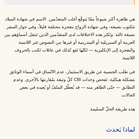
هي ظاهرة أكثر شيوعاً ممّا يَتوقّع أغلب المتقدّمين. الاسم في شهادة الميلاد
مَكتوب بصيغة، وفي شهادة الزواج بنقحرة مختلفة قليلاً، وفي جواز السفر
بصيغة ثالثة. وتَكثر هذه الاختلافات لدى المتقدّمين الذين تَنتقل أسماؤهم بين
العربية أو السيريلية أو المندرينية أو غيرها من النصوص غير اللاتينية
والنقحرة إلى الإنكليزية — لكنّها تَقع كذلك في عائلات تَكتب بالحروف
اللاتينية.
في طلب الجنسية عن طريق الاستثمار، عدم الاتّساق في أسماء الوثائق
مَشكلة هيكلية. تَفحص وحدات CBI كلّ وثيقة بمُقارنتها بالأخرى. وعدم
التطابق — حتّى الظاهر منه — قد يُعطّل الملفّ أو يُعيده في بعض
الحالات.
هذه طريقة الحلّ السليمة.
لماذا يَحدث