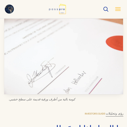
English
EN
العربية
AR
Français
FR
Русский
RU
中文
ZH
Türkçe
TR
كومة بالية من أظرف ورقية قديمة على سطح خشبي.
رؤى وتحليلات
·
INVESTORS GUIDE