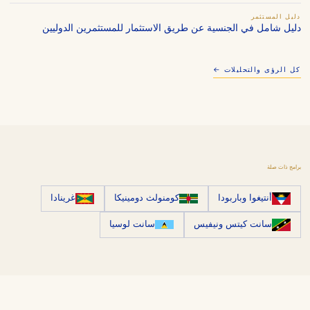
دليل المستثمر
دليل شامل في الجنسية عن طريق الاستثمار للمستثمرين الدوليين
كل الرؤى والتحليلات ←
برامج ذات صلة
أنتيغوا وباربودا
كومنولث دومينيكا
غرينادا
سانت كيتس ونيفيس
سانت لوسيا