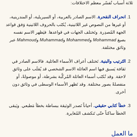
ثلاثة أسباب تُفسّر معظم الاختلافات:
انحراف النقحرة.
الاسم الصادر بالعربية، أو السيريلية، أو المندرينية،
أو غيرها من النصوص غير اللاتينية، يُكتَب بالحروف اللاتينية وَفق قواعد
الجهة المُصدِرة. وتَختلف الجهات في قواعدها. فيَظهر الاسم نفسه
بصيغ
Mohammad
و
Mohammed
و
Muhammad
و
Mahmoud
عبر
وثائق مختلفة.
التَرتيب والبنية.
تَختلف أعراف الأسماء العائلية. فالاسم الصادر في
ثقافة يَسبق فيها اسم العائلة الاسم الشخصي قد يُقلَب على وثائق
لاحقة. وقد تُكتَب أسماء العائلة المُركَّبة بشرطة، أو موصولةً، أو
منفصلةً بصور مختلفة. وقد تَظهر الأسماء الوسطى في وثائق دون
أخرى.
خطأ كتابي حقيقي.
أحياناً تَصدر الوثيقة ببساطة بخطأ مَطبعي. ويَبقى
الخطأ ساكناً حتّى تَنكشف المُغايرة.
ما العمل