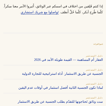
إذا كنتم قَلِقين من اختلاف في اسمكم عبر الوثائق، أَثيروا الأمر معنا مبكراً.
كلّما طُرِح أبكر، كلّما حُلَّ أَنظف.
تَواصلوا مع شريك استشاري
.
تابعوا القراءة
دليل المستثمر
العقار أم المساهمة — القيمة طويلة الأمد في 2026
دليل المستثمر
الجنسية عن طريق الاستثمار: أداة استراتيجية للتجارة الدولية
دليل المستثمر
لماذا تكون الجنسية الثانية أفضل استثمار في أوقات عدم اليقين
دليل المستثمر
ست وثائق تَحتاجونها للتقدّم بطلب الجنسية عن طريق الاستثمار