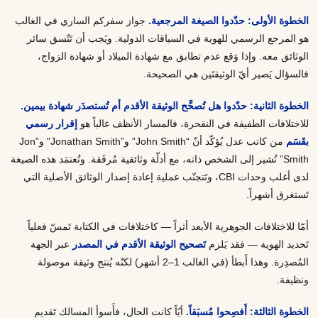
الخطوة الأولى: حدّدوا الصيغة المرجعية.
جواز سفركم الساري في الغالب
هو المرجع الرسمي للهوية في السياقات الدولية. ويَجب أن تَتّسق سائر
الوثائق معه. وإذا وَقع عدم تطابق مع شهادة الميلاد أو شهادة الزواج،
فالسؤال يَصير أيّ الوثيقتَين هي الصحيحة.
الخطوة الثانية: حدّدوا هل تُصحَّح الوثيقة الأقدم أم تُستصدَر شهادة بيمين.
للاختلافات الطفيفة في النقحرة، فالمسار الأنظف غالباً هو
إقرار رسمي
بقَسَم
من كاتب عدل يُؤكّد أنّ “John Smith” و”Jonathan Smith” و”Jon
Smith” تُشير إلى الشخص ذاته، مع أدلّة وثائقية مُرفَقة. وتُعتمَد هذه الصيغة
لدى أغلب وحدات CBI، وتَتجنّب عملية إعادة إصدار الوثائق الأصلية التي
تَستغرق أشهراً.
أمّا للاختلافات الجوهرية الأبعد أثراً — كاختلافات في الكتابة تَمسّ فعلياً
تَحديد الهوية — فقد يَلزم
تَصحيح الوثيقة الأقدم في المصدر
عبر الجهة
المُصدِرة. وهذا أَبطأ (في الغالب 1–2 أشهر) لكنّه يُنتج وثيقة موصولة
ونظيفة.
الخطوة الثالثة: أَفصِحوا مُسبَقاً.
أيّاً كانت الحال، فأَسوأ المسالك تَقديم