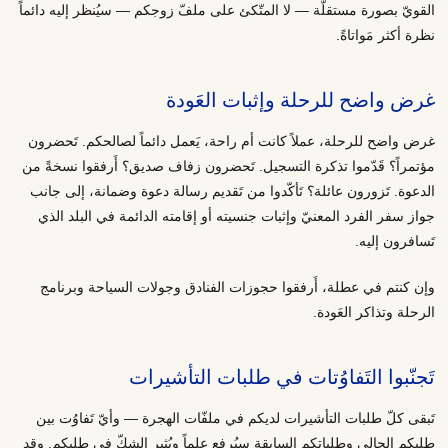
القويّ بصورة مستقلّة — لا المتّكئ على ملفّ زوجكم — سيُنظر إليه دائماً
نظرة أكثر مَواتاةً.
غرض واضح للرحلة وإثبات العَودة
غرض واضح للرحلة، عملاً كانت أم راحة، يَعمل دائماً لصالحكم. تَحضرون
مؤتمراً؟ قَدّموا تذكرة التسجيل. تَحضرون زفاف صديق؟ أَرفقوا نسخةً من
الدعوة. تَزورون عائلة؟ تَأكّدوا من تَقديم رسالة دعوة وضمانة، إلى جانب
جواز سفر الفرد المعنيّ وإثبات جنسيته أو إقامته الدائمة في البلد الذي
تَسافرون إليه.
وإن كنتم في عطلة، أَرفقوا حجوزات الفنادق وجولات السياحة وبرنامج
الرحلة وتذاكر العَودة.
تَجنّبوا التَفاوُتات في طلبات التأشيرات
تَبقى كلّ طلبات التأشيرات لديكم في ملفّات الهجرة — وأيّ تَفاوُت بين
طلبكم الحالي وطلباتكم السابقة سيُرفع علماً ويُثير الشكّ في طلبكم. وقد