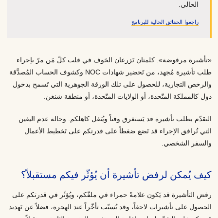
الحالي.
راجعوا الحقائق الحالية للبرنامج
«تأشيرة مرفوضة». كلمتان تَزرعان الخوف في قلب كلّ مَن مرّ بإجراء
طلب تأشيرة مُجهد، من تَحضير شهادات NOC وكشوف الحساب المُصدَّقة
والرخص التجارية، للحصول على تلك الورقة الجوهرية التي تَسمح بدخول
دول كالمملكة المتّحدة، أو الولايات المتّحدة، أو منطقة شنغن.
التقدّم بطلب تأشيرة قد يَستغرق وقتاً ويُثقل كاهلكم. وحالة عدم اليقين
التي تُرافق الإجراء قد تَضع ضغطاً على قدرتكم على تَخطيط الأعمال
والسفر الشخصي.
كيف يُمكن لرفض تأشيرة أن يُؤثّر فيكم مستقبلاً؟
رفض التأشيرة قد يَكون علامةً حمراء في ملفّكم، ويُؤثّر في قدرتكم على
الحصول على تأشيرات لاحقاً، وقد يُسبّب تأخّراً عند الهجرة، فضلاً عن تَهديد