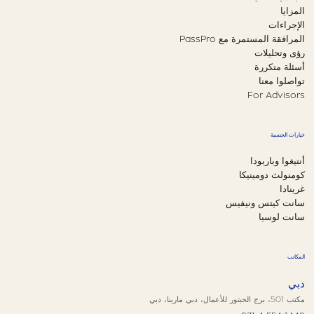
المزايا
الإجراءات
المرافقة المستمرة مع PassPro
رؤى وتحليلات
أسئلة متكررة
تواصلوا معنا
For Advisors
خيارات الجنسية
أنتيغوا وباربودا
كومنولث دومينيكا
غرينادا
سانت كيتس ونيفيس
سانت لوسيا
المكاتب
دبي
مكتب 501، برج الحبتور للأعمال، دبي مارينا، دبي