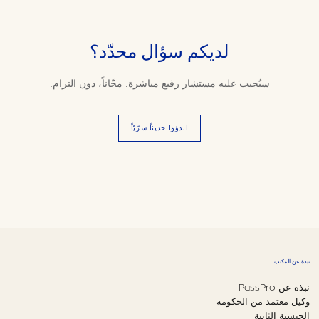
لديكم سؤال محدّد؟
سيُجيب عليه مستشار رفيع مباشرة. مجّاناً، دون التزام.
ابدؤوا حديثاً سرّيّاً
نبذة عن المكتب
نبذة عن PassPro
وكيل معتمد من الحكومة
الجنسية الثانية