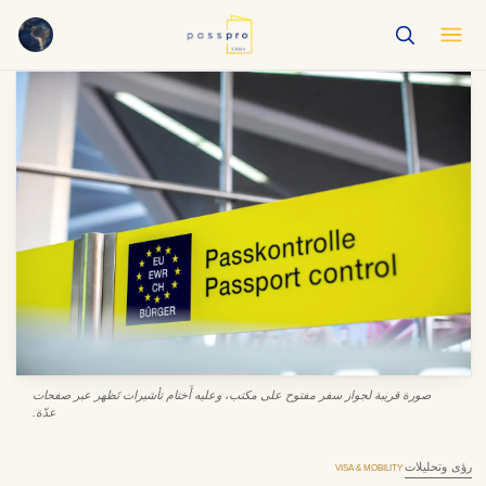
English
EN
العربية
AR
Français
FR
Русский
RU
中文
ZH
Türkçe
TR
صورة قريبة لجواز سفر مفتوح على مكتب، وعليه أَختام تأشيرات تَظهر عبر صفحات
عدّة.
رؤى وتحليلات
·
VISA & MOBILITY