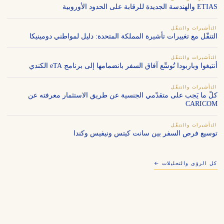
ETIAS والهندسة الجديدة للرقابة على الحدود الأوروبية
التأشيرات والتنقّل
التنقّل مع تغييرات تأشيرة المملكة المتحدة: دليل لمواطني دومينيكا
التأشيرات والتنقّل
أنتيغوا وباربودا تُوسِّع آفاق السفر بانضمامها إلى برنامج eTA الكندي
التأشيرات والتنقّل
كلّ ما يَجب على متقدّمي الجنسية عن طريق الاستثمار معرفته عن
CARICOM
التأشيرات والتنقّل
توسيع فرص السفر بين سانت كيتس ونيفيس وكندا
كل الرؤى والتحليلات ←