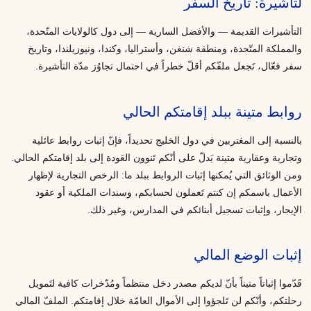
لتأشيرة: تاريخ السفر
التأشيرات القديمة — والأفضل السارية — إلى دول كالولايات المتّحدة،
والمملكة المتّحدة، ومنطقة شنغن، وأستراليا، وكندا، ونيوزيلندا، وتاريخ
سفر فعّال، تَجعل ملفّكم أقلّ خطراً في احتمال تجاوُز مدّة التأشيرة.
روابط متينة ببلد إقامتكم الحالي
بالنسبة إلى المغتربين في دول الخليج تحديداً، فإنّ إثبات روابط عائلية
وتجارية وعقارية متينة يَدلّ على أنّكم تَنوون العَودة إلى بلد إقامتكم الحالي.
ومن الوثائق التي يُمكنها إثبات الروابط ببلد ما: الرخص التجارية لإظهار
الأعمال باسمكم إن كنتم تَعملون لحسابكم، وسندات الملكية أو عقود
الإيجار، وإثبات تسجيل أبنائكم في المدارس، وغير ذلك.
إثبات الوضع المالي
قَدّموا إثباتاً متيناً بأنّ لديكم مصدر دخل منتظماً ومُدّخرات كافية لتَمويل
رحلتكم، وأنّكم لن تَلجؤوا إلى الأموال العامّة خلال إقامتكم. الملفّ المالي