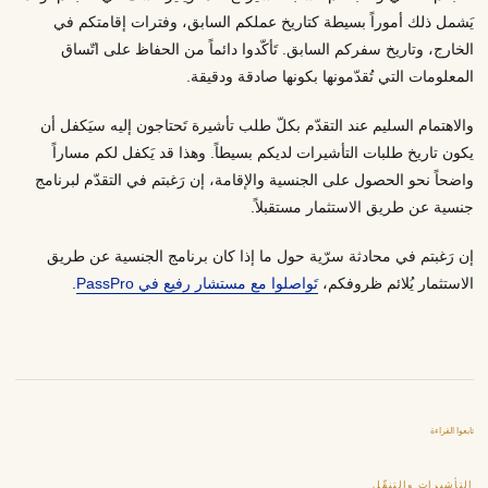
يَشمل ذلك أموراً بسيطة كتاريخ عملكم السابق، وفترات إقامتكم في
الخارج، وتاريخ سفركم السابق. تَأكّدوا دائماً من الحفاظ على اتّساق
المعلومات التي تُقدّمونها بكونها صادقة ودقيقة.
والاهتمام السليم عند التقدّم بكلّ طلب تأشيرة تَحتاجون إليه سيَكفل أن
يكون تاريخ طلبات التأشيرات لديكم بسيطاً. وهذا قد يَكفل لكم مساراً
واضحاً نحو الحصول على الجنسية والإقامة، إن رَغبتم في التقدّم لبرنامج
جنسية عن طريق الاستثمار مستقبلاً.
إن رَغبتم في محادثة سرّية حول ما إذا كان برنامج الجنسية عن طريق
الاستثمار يُلائم ظروفكم،
تَواصلوا مع مستشار رفيع في PassPro
.
تابعوا القراءة
التأشيرات والتنقّل