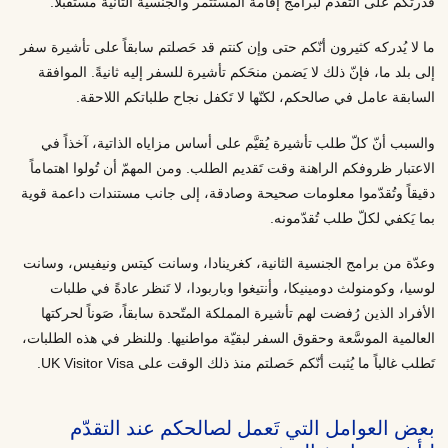
قدرتكم على التقدّم لبرامج إقامة المستثمر والجنسية الثانية مستقبلاً.
ما لا يُدركه كثيرون أنّكم حتى وإن كنتم قد حَصلتم سابقاً على تأشيرة سفر
إلى بلد ما، فإنّ ذلك لا يَضمن منحَكم تأشيرة للسفر إليه ثانيةً. الموافقة
السابقة عامل في صالحكم، لكنّها لا تَكفل نجاح طلباتكم اللاحقة.
والسبب أنّ كلّ طلب تأشيرة يُقيَّم على أساس مزاياه الذاتية، آخذاً في
الاعتبار ظروفكم الراهنة وقت تَقديم الطلب. ومن المهمّ أن تُولوا اهتماماً
دقيقاً وتُقدّموا معلومات صحيحة وصادقة، إلى جانب مستندات داعمة قوية
بما يَكفي لكلّ طلب تُقدّمونه.
وعدّة من برامج الجنسية الثانية، كغرينادا، وسانت كيتس ونيفيس، وسانت
لوسيا، وكومنولث دومينيكا، وأنتيغوا وباربودا، لا تَنظر عادةً في طلبات
الأفراد الذين رُفضت لهم تأشيرة المملكة المتّحدة سابقاً، صَوناً لحركتها
العالمية الموسَّعة وحقوق السفر لبقيّة مواطنيها. وللنظر في هذه الطلبات،
تَطلب غالباً ما يُثبت أنّكم حَصلتم منذ ذلك الوقت على UK Visitor Visa.
بعض العوامل التي تَعمل لصالحكم عند التقدّم