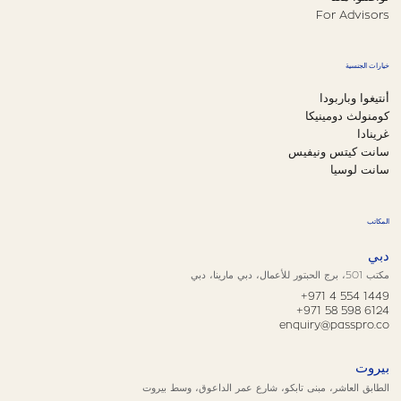
For Advisors
خيارات الجنسية
أنتيغوا وباربودا
كومنولث دومينيكا
غرينادا
سانت كيتس ونيفيس
سانت لوسيا
المكاتب
دبي
مكتب 501، برج الحبتور للأعمال، دبي مارينا، دبي
+971 4 554 1449
+971 58 598 6124
enquiry@passpro.co
بيروت
الطابق العاشر، مبنى تابكو، شارع عمر الداعوق، وسط بيروت