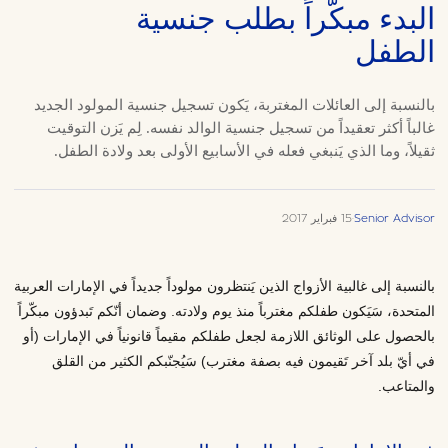
البدء مبكّراً بطلب جنسية
الطفل
بالنسبة إلى العائلات المغتربة، يَكون تسجيل جنسية المولود الجديد
غالباً أكثر تعقيداً من تسجيل جنسية الوالد نفسه. لِم يَزن التوقيت
ثقيلاً، وما الذي يَنبغي فعله في الأسابيع الأولى بعد ولادة الطفل.
Senior Advisor
·
15 فبراير 2017
بالنسبة إلى غالبية الأزواج الذين يَنتظرون مولوداً جديداً في الإمارات العربية
المتحدة، سَيَكون طفلكم مغترباً منذ يوم ولادته. وضمان أنّكم تَبدؤون مبكّراً
بالحصول على الوثائق اللازمة لجعل طفلكم مقيماً قانونياً في الإمارات (أو
في أيّ بلد آخر تَقيمون فيه بصفة مغترب) سَيُجنّبكم الكثير من القلق
والمتاعب.