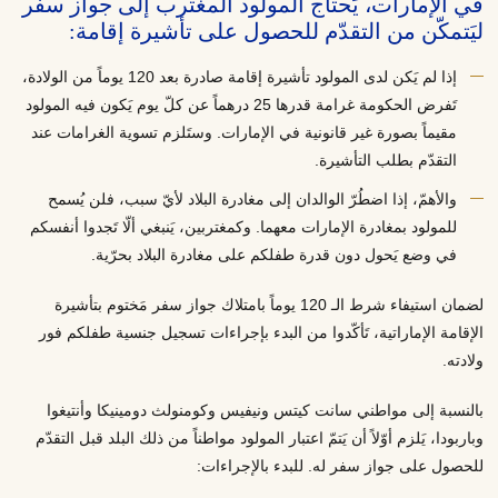
في الإمارات، يَحتاج المولود المغترب إلى جواز سفر
ليَتمكّن من التقدّم للحصول على تأشيرة إقامة:
إذا لم يَكن لدى المولود تأشيرة إقامة صادرة بعد 120 يوماً من الولادة،
تَفرض الحكومة غرامة قدرها 25 درهماً عن كلّ يوم يَكون فيه المولود
مقيماً بصورة غير قانونية في الإمارات. وستَلزم تسوية الغرامات عند
التقدّم بطلب التأشيرة.
والأهمّ، إذا اضطُرّ الوالدان إلى مغادرة البلاد لأيّ سبب، فلن يُسمح
للمولود بمغادرة الإمارات معهما. وكمغتربين، يَنبغي ألّا تَجدوا أنفسكم
في وضع يَحول دون قدرة طفلكم على مغادرة البلاد بحرّية.
لضمان استيفاء شرط الـ 120 يوماً بامتلاك جواز سفر مَختوم بتأشيرة
الإقامة الإماراتية، تَأكّدوا من البدء بإجراءات تسجيل جنسية طفلكم فور
ولادته.
بالنسبة إلى مواطني سانت كيتس ونيفيس وكومنولث دومينيكا وأنتيغوا
وباربودا، يَلزم أوّلاً أن يَتمّ اعتبار المولود مواطناً من ذلك البلد قبل التقدّم
للحصول على جواز سفر له. للبدء بالإجراءات: