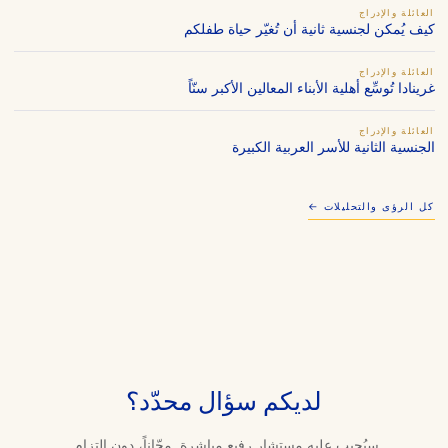
العائلة والإدراج
كيف يُمكن لجنسية ثانية أن تُغيّر حياة طفلكم
العائلة والإدراج
غرينادا تُوسِّع أهلية الأبناء المعالين الأكبر سنّاً
العائلة والإدراج
الجنسية الثانية للأسر العربية الكبيرة
كل الرؤى والتحليلات ←
لديكم سؤال محدّد؟
سيُجيب عليه مستشار رفيع مباشرة. مجّاناً، دون التزام.