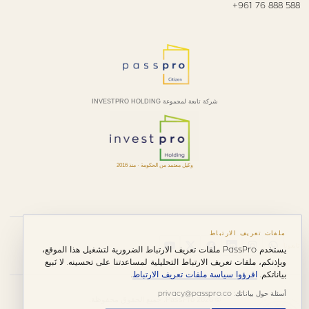
+961 76 888 588
شركة تابعة لمجموعة INVESTPRO HOLDING
وكيل معتمد من الحكومة · منذ 2016
ملفات تعريف الارتباط
تابعونا
يستخدم PassPro ملفات تعريف الارتباط الضرورية لتشغيل هذا الموقع،
وبإذنكم، ملفات تعريف الارتباط التحليلية لمساعدتنا على تحسينه. لا نَبيع
بياناتكم.
اقرؤوا سياسة ملفات تعريف الارتباط
.
أسئلة حول بياناتك: privacy@passpro.co
© 2026 PassPro. جميع الحقوق محفوظة.