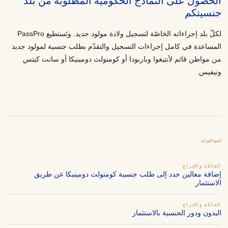
الحصول على النماذج الحكومية المطلوبة من بلد
جنسيتكم
لكلّ بلد إجراءاته الخاصّة لتسجيل ولادة مولود جديد. وتَستطيع PassPro
المساعدة في كامل إجراءات التسجيل والتقدّم بطلب جنسية لمولود جديد
من مواطن قائم لأنتيغوا وباربودا أو كومنولث دومينيكا أو سانت كيتس
ونيفيس.
تابعوا القراءة
العائلة والإدراج
إضافة معالين جدد إلى طلب جنسية كومنولث دومينيكا عن طريق
الاستثمار
العائلة والإدراج
البدون ودور الجنسية بالاستثمار