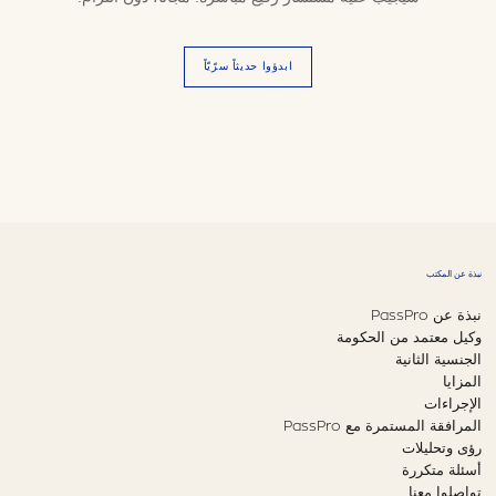
ابدؤوا حديثاً سرّيّاً
نبذة عن المكتب
نبذة عن PassPro
وكيل معتمد من الحكومة
الجنسية الثانية
المزايا
الإجراءات
المرافقة المستمرة مع PassPro
رؤى وتحليلات
أسئلة متكررة
تواصلوا معنا