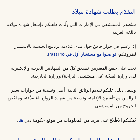
التقدّم بطلب شهادة ميلاد
ستُصدر المستشفى في الإمارات التي وَلَّدت طفلكم «إشعار شهادة ميلاد»
باللغة العربية.
إذا رَغبتم في حوار خاصّ حول مدى مُلاءمة برنامج الجنسية بالاستثمار
لظروفكم،
تَواصلوا مع مستشار أوّل في PassPro
.
يَجب على جميع المغتربين تَصديق كلّ من الشهادتين العربية والإنكليزية
لدى وزارة الصحّة (في مستشفى البراحة) ووزارة الخارجية.
ولفعل ذلك، عليكم تقديم الوثائق التالية: أصل ونسخة من جوازات سفر
الوالدين مع تأشيرة الإقامة، ونسخة من شهادة الزواج المُصدَّقة، وملخّص
الخروج من المستشفى.
يُمكنكم الاطّلاع على مزيد من المعلومات من موقع حكومة دبي
هنا
.