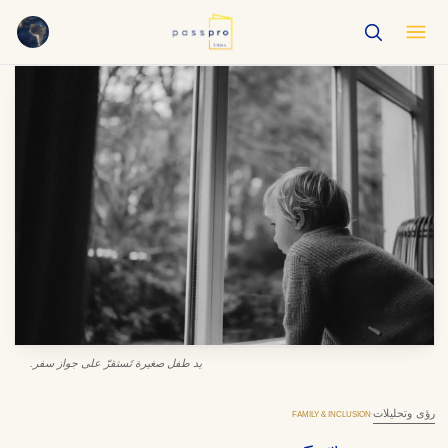
English
EN
العربية
AR
Français
FR
Русский
RU
中文
ZH
Türkçe
TR
يد طفل صغيرة تَستقرّ على جواز سفر.
رؤى وتحليلات
·
FAMILY & INCLUSION