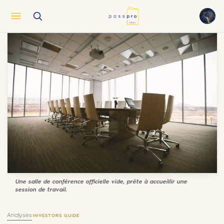
English
EN
العربية
AR
Français
FR
Русский
RU
中文
ZH
Türkçe
TR
Une salle de conférence officielle vide, prête à accueillir une
session de travail.
Analyses
·
INVESTORS GUIDE