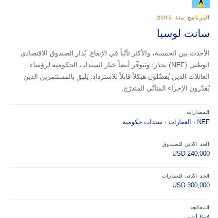
البرنامج منذ 2015
سانت لوسيا
الأحدث بين الخمسة، والأكثر تأنّياً في الإيقاع. يُدار الصندوق الاقتصادي
الوطني (NEF) بحذر؛ ويَتوفّر أيضاً خيار السندات الحكومية لرؤساء
العائلات الذين يُفضّلون هيكلاً قابلاً للاسترداد. يَليق بالمستثمرين الذين
يُقدّرون الإجراء المتأنّي المتدرّج.
المسارات
NEF · العقارات · سندات حكومية
الحد الأدنى للصندوق
USD 240,000
الحد الأدنى للعقارات
USD 300,000
المعالجة
4–6 أشهر