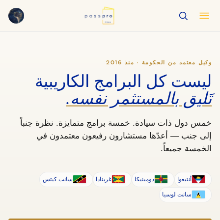
English
EN
العربية
AR
وكيل معتمد من الحكومة · منذ 2016
Français
FR
ليست كل البرامج الكاريبية
Русский
RU
تَليق بالمستثمر نفسه.
中文
ZH
Türkçe
TR
خمس دول ذات سيادة. خمسة برامج متمايزة. نظرة جنباً
إلى جنب — أعدّها مستشارون رفيعون معتمدون في
الخمسة جميعاً.
أنتيغوا
دومينيكا
غرينادا
سانت كيتس
سانت لوسيا