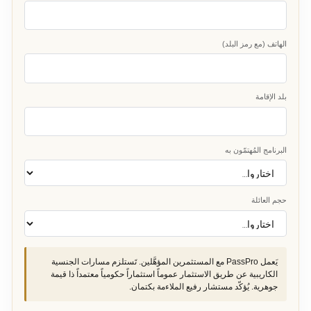
الهاتف (مع رمز البلد)
بلد الإقامة
البرنامج المُهتمّون به
حجم العائلة
يَعمل PassPro مع المستثمرين المؤهَّلين. تَستلزم مسارات الجنسية
الكاريبية عن طريق الاستثمار عموماً استثماراً حكومياً معتمداً ذا قيمة
جوهرية. يُؤكّد مستشار رفيع الملاءمة بكتمان.