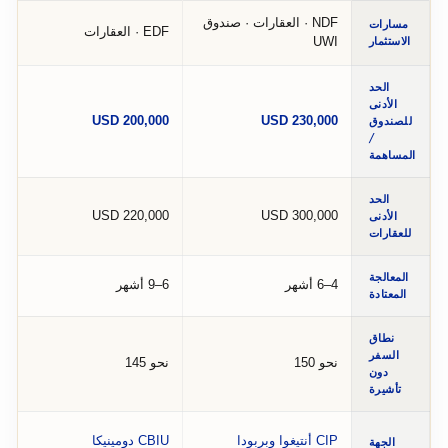
NDF · العقارات · صندوق
مسارات
EDF · العقارات
UWI
الاستثمار
الحد
الأدنى
USD 200,000
USD 230,000
للصندوق
/
المساهمة
الحد
USD 220,000
USD 300,000
الأدنى
للعقارات
المعالجة
4–6 أشهر
6–9 أشهر
المعتادة
نطاق
السفر
نحو 150
نحو 145
دون
تأشيرة
CIP أنتيغوا وبربودا
CBIU دومينيكا
الجهة