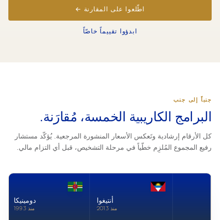
اطّلعوا على المقارنة ←
ابدؤوا تقييماً خاصّاً
جنباً إلى جنب
البرامج الكاريبية الخمسة، مُقارَنة.
كل الأرقام إرشادية وتَعكس الأسعار المنشورة المرجعية. يُؤكّد مستشار
رفيع المجموع المُلزِم خطّياً في مرحلة التشخيص، قبل أي التزام مالي.
أنتيغوا
دومينيكا
منذ 2013
منذ 1993