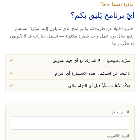
ابدؤوا تقييماً خاصّاً
أيّ برنامج يَليق بكم؟
أخبرونا قليلاً عن ظروفكم والبرنامج الذي تَميلون إليه. سيَردّ مستشار
رفيع خلال يوم عمل واحد بنظرة مكتوبة — تَشمل خيارات قد لا تَكونون
قد فكّرتم بها.
سرّية بطبيعتها — لا تُشارَك مع أي جهة تسويق
لا يَنشأ عن استكمال هذه الاستمارة أي التزام
تُؤكَّد الأهلية خطّياً قبل أي التزام مالي
الاسم الكامل
البريد الإلكتروني