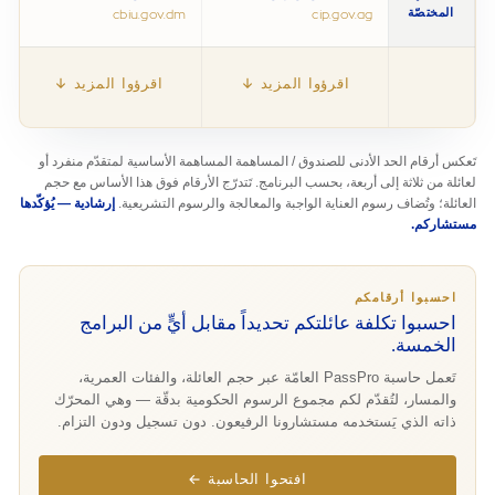
المختصّة
cbiu.gov.dm
cip.gov.ag
اقرؤوا المزيد ↓
اقرؤوا المزيد ↓
تَعكس أرقام الحد الأدنى للصندوق / المساهمة المساهمة الأساسية لمتقدّم منفرد أو
لعائلة من ثلاثة إلى أربعة، بحسب البرنامج. تَتدرّج الأرقام فوق هذا الأساس مع حجم
العائلة؛ وتُضاف رسوم العناية الواجبة والمعالجة والرسوم التشريعية.
إرشادية — يُؤكّدها
مستشاركم.
احسبوا أرقامكم
احسبوا تكلفة عائلتكم تحديداً مقابل أيٍّ من البرامج
الخمسة.
تَعمل حاسبة PassPro العامّة عبر حجم العائلة، والفئات العمرية،
والمسار، لتُقدّم لكم مجموع الرسوم الحكومية بدقّة — وهي المحرّك
ذاته الذي يَستخدمه مستشارونا الرفيعون. دون تسجيل ودون التزام.
افتحوا الحاسبة ←