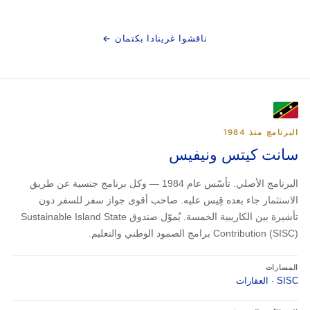
ناقشوا غرينادا بكتمان ←
البرنامج منذ 1984
سانت كيتس ونيفيس
البرنامج الأصلي. تأسّس عام 1984 — وكل برنامج جنسية عن طريق
الاستثمار جاء بعده قِيس عليه. صاحب أقوى جواز سفر للسفر دون
تأشيرة بين الكاريبية الخمسة. يُموّل صندوق Sustainable Island State
Contribution (SISC) برامج الصمود الوطني والتعليم.
المسارات
SISC · العقارات