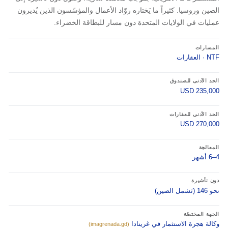
الصين وروسيا. كثيراً ما يَختاره روّاد الأعمال والمؤسّسون الذين يُديرون
عمليات في الولايات المتحدة دون مسار للبطاقة الخضراء.
المسارات
NTF · العقارات
الحد الأدنى للصندوق
USD 235,000
الحد الأدنى للعقارات
USD 270,000
المعالجة
4–6 أشهر
دون تأشيرة
نحو 146 (تَشمل الصين)
الجهة المختصّة
وكالة هجرة الاستثمار في غرينادا
(imagrenada.gd)