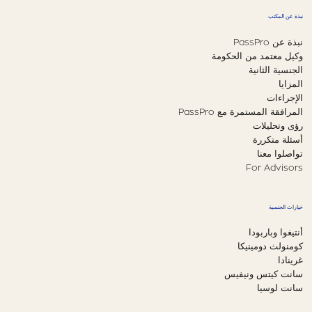
نبذة عن المكتب
نبذة عن PassPro
وكيل معتمد من الحكومة
الجنسية الثانية
المزايا
الإجراءات
المرافقة المستمرة مع PassPro
رؤى وتحليلات
أسئلة متكررة
تواصلوا معنا
For Advisors
خيارات الجنسية
أنتيغوا وباربودا
كومنولث دومينيكا
غرينادا
سانت كيتس ونيفيس
سانت لوسيا