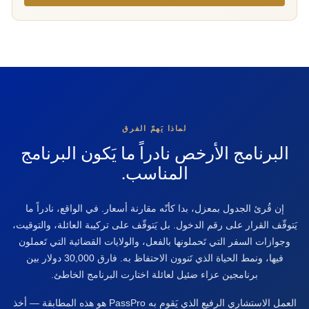
لماذا يَهمّ الفرق
البرنامج الأرخص نادراً ما يَكون البرنامج
المناسب.
إن قُرئ الجدول بمعزل، بدا كأنّه مقارنة أسعار. في الواقع، نادراً ما
يَتوقّف القرار على رقم الدخول. بل يَتوقّف على تركيبة العائلة، والتوقيت،
وجوازات السفر التي تَحملونها بالفعل، والولايات القضائية التي تَعملون
فيها، ونمط الحياة الذي تَنوون الاحتفاظ به. فارق 30,000 دولار بين
برنامجين عزاء ضئيل لعائلة اختارت البرنامج الخاطئ.
العمل الاستشاري الرفيع الذي يَقوم به PassPro هو هذه المطابقة — أخذ