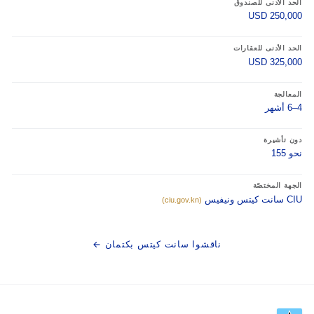
الحد الأدنى للصندوق
USD 250,000
الحد الأدنى للعقارات
USD 325,000
المعالجة
4–6 أشهر
دون تأشيرة
نحو 155
الجهة المختصّة
CIU سانت كيتس ونيفيس
(ciu.gov.kn)
ناقشوا سانت كيتس بكتمان ←