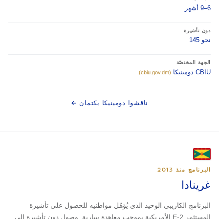
6–9 أشهر
دون تأشيرة
نحو 145
الجهة المختصّة
CBIU دومينيكا
(cbiu.gov.dm)
ناقشوا دومينيكا بكتمان ←
البرنامج منذ 2013
غرينادا
البرنامج الكاريبي الوحيد الذي يُؤهّل مواطنيه للحصول على تأشيرة
المستثمر E-2 الأمريكية بموجب معاهدة سارية. وصول دون تأشيرة إلى