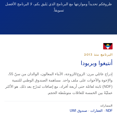
ظروفكم تحديداً وموازنتها مع البرنامج الذي يَليق بكم، لا البرنامج الأفضل
تسويقاً.
البرنامج منذ 2013
أنتيغوا وبربودا
إدراج عائلي مرن: الزوج/الزوجة، الأبناء المعالون، الوالدان من سنّ 55،
والإخوة والأخوات على ملف واحد. مساهمة الصندوق الوطني للتنمية
(NDF) ثابتة لعائلة حتى أربعة أفراد، مع إضافات تَتدرّج بعد ذلك. هو الأكثر
عمليّةً بين الخمسة للعائلات متوسّطة الحجم.
المسارات
NDF · العقارات · صندوق UWI