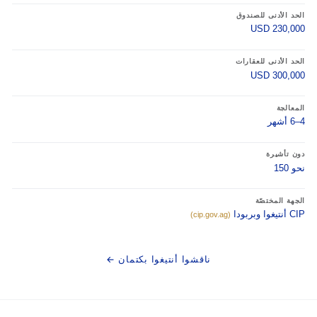
الحد الأدنى للصندوق
USD 230,000
الحد الأدنى للعقارات
USD 300,000
المعالجة
4–6 أشهر
دون تأشيرة
نحو 150
الجهة المختصّة
CIP أنتيغوا وبربودا
(cip.gov.ag)
ناقشوا أنتيغوا بكتمان ←