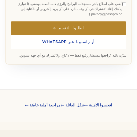
أبقني على اطلاع بآخر مستجدات البرامج والرؤى ذات الصلة بوضعي. (اختياري —
يمكنك إلغاء الاشتراك في أي وقت بالرد على أي بريد إلكتروني أو بالكتابة إلى
privacy@passpro.co.)
اطلبوا التقييم ←
أو راسلونا عبر WHATSAPP
سرّية تامّة. يُراجعها مستشار رفيع فقط — لا تُباع، ولا تُشارَك مع أي جهة تسويق.
افحصوا الأهلية ←
تنقّل العائلة ←
مراجعة أهلية خاصّة ←