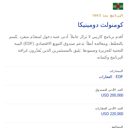
البرنامج منذ 1993
كومنولث دومينيكا
أقدم برنامج كاريبي لا يَزال عاملاً. أدنى عتبة دخول لمتقدّم منفرد. يَتّسم
بالتحفّظ، ومعالجة أبطأ. يَدعم صندوق التنويع الاقتصادي (EDF) البنية
التحتية للجزيرة وصمودها. يَليق بالمستثمرين الذين يُقدّرون عَراقة
البرنامج وكتمانه.
المسارات
EDF · العقارات
الحد الأدنى للصندوق
USD 200,000
الحد الأدنى للعقارات
USD 220,000
المعالجة