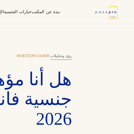
نبذة عن المكتب
خيارات الجنسية
ال
لماذا جنسية ثانية
أُطر العناية الواجبة
استمارة الإف
ما نقوم به
فانواتو (المحيط الهادئ)
وكيل معتمد من الحكومة
INVESTORS GUIDE
رؤى وتحليلات
·
هل أنا مؤ
جنسية فانو
2026