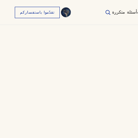
أسئلة متكررة
تقدّموا باستفساركم
English
EN
العربية
AR
Français
FR
Русский
RU
中文
ZH
Türkçe
TR