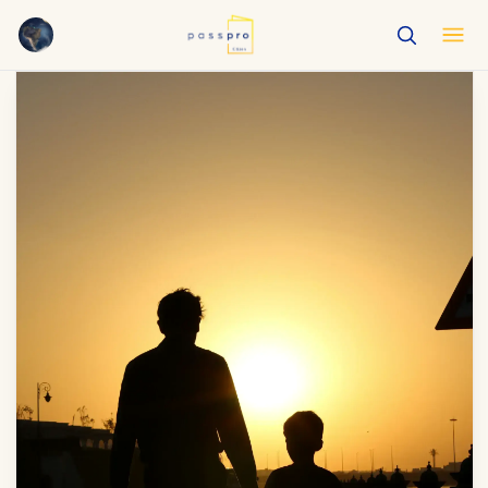
English
EN
العربية
AR
Français
FR
Русский
RU
中文
ZH
Türkçe
TR