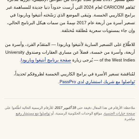
تَفاهم CARICOM لعام 2024 التي أَرست حدوداً دنيا جديدة للمساهمة عبر
برامج الكاريبي الخمسة. ويَبقى الموضع الذي رَسّخته أنتيغوا وباربودا في
تسعير أسرة من أربعة عام 2017 سِمةً من سمات هيكل البرنامج الحالي،
وإن جاء بمستويات سعرية مُطلقة مُختلفة.
للاطّلاع على التسعير السارية لأنتيغوا وباربودا — المتقدّم الفرد، وأسرة من
أربعة، وأسرة من خمسة، فضلاً عن مساري العقارات وصندوق University
of the West Indies — يُرجى زيارة
صفحة برنامج أنتيغوا وباربودا
.
لمُناقشة تسعير الأسرة في برامج الكاريبي الخمسة لظروفكم تَحديداً،
تَواصلوا مع شريك استشاري لدى PassPro
.
ملاحظة: الأرقام في هذا المقال دقيقة حتى
18 أكتوبر 2017
. للأرقام الرسمية الحالية اطّلعوا على
صفحة خيارات الجنسية
, مواقع الوحدات الحكومية الرسمية، أو
تواصلوا مع مستشار رفيع
مباشرة.