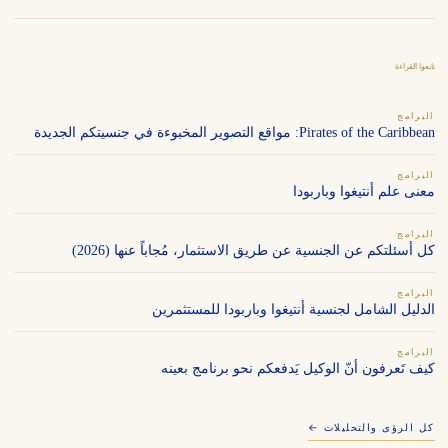
تابعوا القراءة
البرامج
Pirates of the Caribbean: مواقع التصوير المخبوءة في جنسيتكم الجديدة
البرامج
معنى علم أنتيغوا وباربودا
البرامج
كل أسئلتكم عن الجنسية عن طريق الاستثمار، مُجاباً عنها (2026)
البرامج
الدليل الشامل لجنسية أنتيغوا وباربودا للمستثمرين
البرامج
كيف تَعرفون أنّ الوكيل يَدفعكم نحو برنامج بعينه
كل الرؤى والتحليلات ←