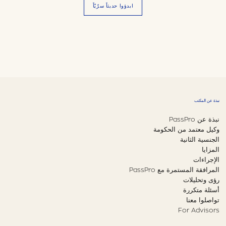
ابدؤوا حديثاً سرّيّاً
نبذة عن المكتب
نبذة عن PassPro
وكيل معتمد من الحكومة
الجنسية الثانية
المزايا
الإجراءات
المرافقة المستمرة مع PassPro
رؤى وتحليلات
أسئلة متكررة
تواصلوا معنا
For Advisors