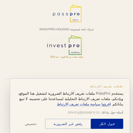
شركة تابعة لمجموعة INVESTPRO HOLDING
وكيل معتمد من الحكومة · منذ 2016
ملفات تعريف الارتباط
تابعونا
يستخدم PassPro ملفات تعريف الارتباط الضرورية لتشغيل هذا الموقع،
وبإذنكم، ملفات تعريف الارتباط التحليلية لمساعدتنا على تحسينه. لا نَبيع
بياناتكم.
اقرؤوا سياسة ملفات تعريف الارتباط
.
أسئلة حول بياناتك: privacy@passpro.co
© 2026 PassPro. جميع الحقوق محفوظة.
قبول الكل
رفض غير الضرورية
تخصيص
سياسة
الشروط
ملفات تعريف
أسئلة حول بياناتك:
الخصوصية
والأحكام
الارتباط
privacy@passpro.co