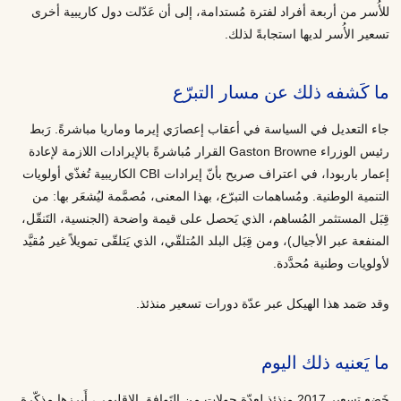
للأُسر من أربعة أفراد لفترة مُستدامة، إلى أن عَدّلت دول كاريبية أخرى
تسعير الأُسر لديها استجابةً لذلك.
ما كَشفه ذلك عن مسار التبرّع
جاء التعديل في السياسة في أعقاب إعصارَي إيرما وماريا مباشرةً. رَبط
رئيس الوزراء Gaston Browne القرار مُباشرةً بالإيرادات اللازمة لإعادة
إعمار باربودا، في اعتراف صريح بأنّ إيرادات CBI الكاريبية تُغذّي أولويات
التنمية الوطنية. ومُساهمات التبرّع، بهذا المعنى، مُصمَّمة ليُشعَر بها: من
قِبَل المستثمر المُساهم، الذي يَحصل على قيمة واضحة (الجنسية، التَنقّل،
المنفعة عبر الأجيال)، ومن قِبَل البلد المُتلقّي، الذي يَتلقّى تمويلاً غير مُقيَّد
لأولويات وطنية مُحدَّدة.
وقد صَمد هذا الهيكل عبر عدّة دورات تسعير منذئذ.
ما يَعنيه ذلك اليوم
خَضع تسعير 2017 منذئذٍ لعدّة جولات من التَوافق الإقليمي، أَبرزها مذكّرة