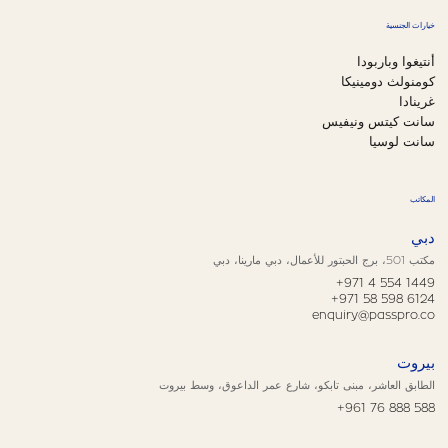
خيارات الجنسية
أنتيغوا وباربودا
كومنولث دومينيكا
غرينادا
سانت كيتس ونيفيس
سانت لوسيا
المكاتب
دبي
مكتب 501، برج الحبتور للأعمال، دبي مارينا، دبي
+971 4 554 1449
+971 58 598 6124
enquiry@passpro.co
بيروت
الطابق العاشر، مبنى تابكو، شارع عمر الداعوق، وسط بيروت
+961 76 888 588