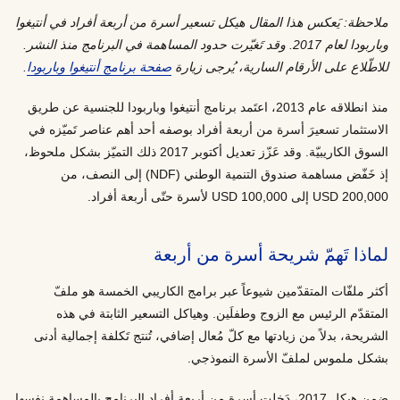
ملاحظة: يَعكس هذا المقال هيكل تسعير أسرة من أربعة أفراد في أنتيغوا
وباربودا لعام 2017. وقد تَغيّرت حدود المساهمة في البرنامج منذ النشر.
للاطّلاع على الأرقام السارية، يُرجى زيارة
صفحة برنامج أنتيغوا وباربودا
.
منذ انطلاقه عام 2013، اعتَمد برنامج أنتيغوا وباربودا للجنسية عن طريق
الاستثمار تسعيرَ أسرة من أربعة أفراد بوصفه أحد أهم عناصر تَميّزه في
السوق الكاريبيّة. وقد عَزّز تعديل أكتوبر 2017 ذلك التميّز بشكل ملحوظ،
إذ خَفّض مساهمة صندوق التنمية الوطني (NDF) إلى النصف، من
200,000 USD إلى 100,000 USD لأسرة حتّى أربعة أفراد.
لماذا تَهمّ شريحة أسرة من أربعة
أكثر ملفّات المتقدّمين شيوعاً عبر برامج الكاريبي الخمسة هو ملفّ
المتقدّم الرئيس مع الزوج وطفلَين. وهياكل التسعير الثابتة في هذه
الشريحة، بدلاً من زيادتها مع كلّ مُعال إضافي، تُنتج تَكلفة إجمالية أدنى
بشكل ملموس لملفّ الأسرة النموذجي.
ضمن هيكل 2017، دَخلت أسرة من أربعة أفراد البرنامج بالمساهمة نفسها