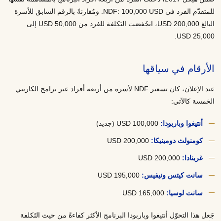
للمتقدّم الفرد في NDF: 100,000 USD. ومُقارنةً بالرقم السابق للأسرة
البالغ 200,000 USD، انخَفضت التَكلفة للفرد من 50,000 USD إلى
25,000 USD.
الأرقام في سياقها
عند الإعلان، كان تسعير NDF لأسرة من أربعة أفراد عبر برامج الكاريبي
الخمسة كالآتي:
أنتيغوا وباربودا:
100,000 USD (جديد)
كومنولث دومينيكا:
200,000 USD
غرينادا:
200,000 USD
سانت كيتس ونيفيس:
195,000 USD
سانت لوسيا:
165,000 USD
جَعل هذا التحوّل أنتيغوا وباربودا البرنامج الأكثر كفاءةً من حيث التَكلفة