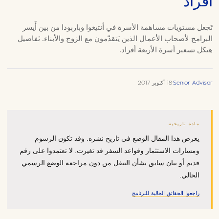
أفراد
تَجعل مستويات مساهمة الأسرة في أنتيغوا وباربودا من بين أَيسر
البرامج لأصحاب الأعمال الذين يَتقدّمون مع الزوج والأبناء. تَفاصيل
هيكل تسعير أسرة الأربعة أفراد.
Senior Advisor
·
18 أكتوبر 2017
مادة تاريخية
يعرض هذا المقال الوضع في تاريخ نشره. وقد تكون الرسوم
ومسارات الاستثمار وقواعد السفر قد تغيرت. لا تعتمدوا على رقم
قديم أو بيان سابق بشأن التنقل من دون مراجعة الوضع الرسمي
الحالي.
راجعوا الحقائق الحالية للبرنامج