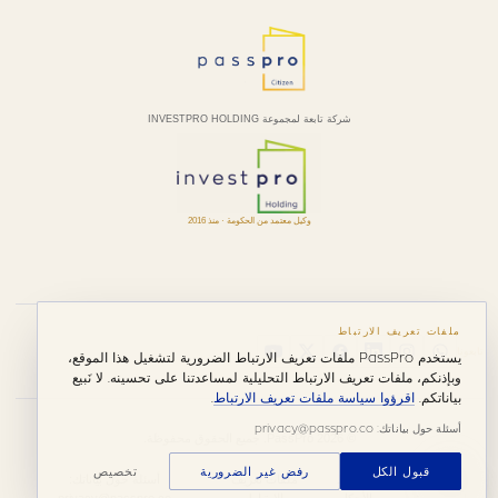
شركة تابعة لمجموعة INVESTPRO HOLDING
وكيل معتمد من الحكومة · منذ 2016
ملفات تعريف الارتباط
تابعونا
يستخدم PassPro ملفات تعريف الارتباط الضرورية لتشغيل هذا الموقع،
وبإذنكم، ملفات تعريف الارتباط التحليلية لمساعدتنا على تحسينه. لا نَبيع
بياناتكم.
اقرؤوا سياسة ملفات تعريف الارتباط
.
أسئلة حول بياناتك: privacy@passpro.co
© 2026 PassPro. جميع الحقوق محفوظة.
قبول الكل
رفض غير الضرورية
تخصيص
سياسة
الشروط
ملفات تعريف
أسئلة حول بياناتك: