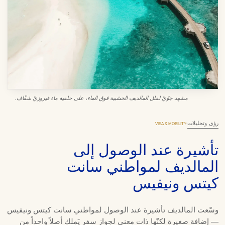
مشهد جوّيّ لفلل المالديف الخشبية فوق الماء، على خلفية ماء فيروزيّ شفّاف.
رؤى وتحليلات
·
VISA & MOBILITY
تأشيرة عند الوصول إلى
المالديف لمواطني سانت
كيتس ونيفيس
وسّعت المالديف تأشيرة عند الوصول لمواطني سانت كيتس ونيفيس
— إضافة صغيرة لكنّها ذات معنى لجواز سفر يَملك أصلاً واحداً من