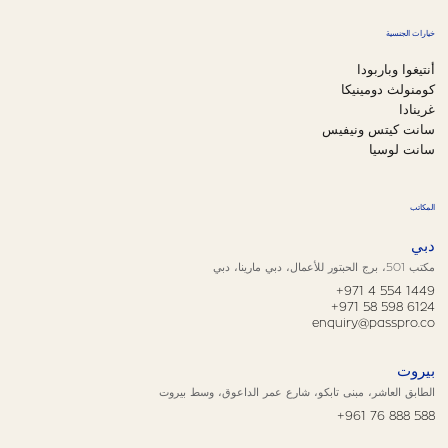
خيارات الجنسية
أنتيغوا وباربودا
كومنولث دومينيكا
غرينادا
سانت كيتس ونيفيس
سانت لوسيا
المكاتب
دبي
مكتب 501، برج الحبتور للأعمال، دبي مارينا، دبي
+971 4 554 1449
+971 58 598 6124
enquiry@passpro.co
بيروت
الطابق العاشر، مبنى تابكو، شارع عمر الداعوق، وسط بيروت
+961 76 888 588