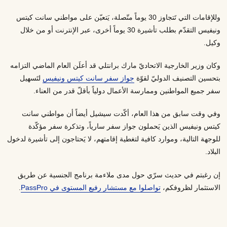
وللإقامات التي تَتجاوز 30 يوماً متّصلة، يَتعيّن على مواطني سانت كيتس
ونيفيس التقدّم بطلب تأشيرة 30 يوماً أخرى، عبر الإنترنت أو من خلال
وكيل.
وكان وزير الخارجية الاتحاديّ مارك برانتلي قد أعلَن العام الماضي التزامه
بتحسين التصنيف الدوليّ لقوّة
جواز سفر سانت كيتس ونيفيس
لتَسهيل
سفر جميع المواطنين وممارسة الأعمال دولياً بأقلّ قدر من العناء.
وفي وقت سابق من هذا العام، أكّدت سيشيل أيضاً أن مواطني سانت
كيتس ونيفيس الذين يَحملون جواز سفر سارياً، وتذكرة سفر مؤكّدة
للوجهة التالية، وموارد كافية لتغطية إقامتهم، لا يَحتاجون إلى تأشيرة لدخول
البلاد.
إن رغبتم في حديث سرّي حول مدى ملاءمة برنامج الجنسية عن طريق
الاستثمار لظروفكم،
تواصلوا مع مستشار رفيع المستوى في PassPro
.