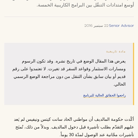
أوسع امتدادات التنقّل بين البرامج الكاريبية الخمسة.
Senior Advisor
·
22 سبتمبر 2016
مادة تاريخية
يعرض هذا المقال الوضع في تاريخ نشره. وقد تكون الرسوم
ومسارات الاستثمار وقواعد السفر قد تغيرت. لا تعتمدوا على رقم
قديم أو بيان سابق بشأن التنقل من دون مراجعة الوضع الرسمي
الحالي.
راجعوا الحقائق الحالية للبرنامج
أكّدت حكومة المالديف أن مواطني اتّحاد سانت كيتس ونيفيس لم يَعد
عليهم التقدّم بطلب تأشيرة قبل دخول المالديف. وبدلاً من ذلك، تُمنَح
تأشيرات مجّانية عند الوصول لمدّة 30 يوماً.