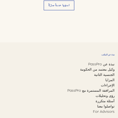
ابدؤوا حديثاً سرّيّاً
نبذة عن المكتب
نبذة عن PassPro
وكيل معتمد من الحكومة
الجنسية الثانية
المزايا
الإجراءات
المرافقة المستمرة مع PassPro
رؤى وتحليلات
أسئلة متكررة
تواصلوا معنا
For Advisors