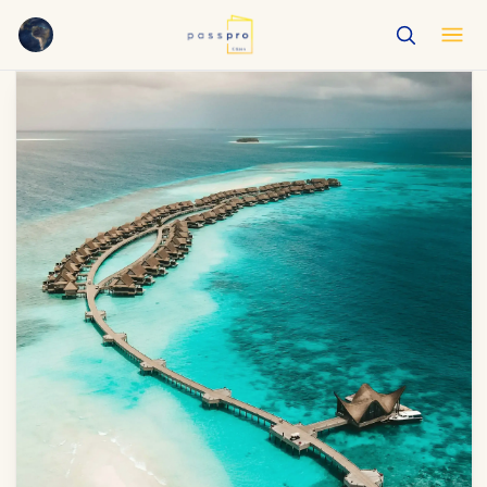
English
EN
العربية
AR
Français
FR
Русский
RU
中文
ZH
Türkçe
TR