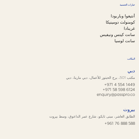
خيارات الجنسية
أنتيغوا وباربودا
كومنولث دومينيكا
غرينادا
سانت كيتس ونيفيس
سانت لوسيا
المكاتب
دبي
مكتب 501، برج الحبتور للأعمال، دبي مارينا، دبي
+971 4 554 1449
+971 58 598 6124
enquiry@passpro.co
بيروت
الطابق العاشر، مبنى تابكو، شارع عمر الداعوق، وسط بيروت
+961 76 888 588