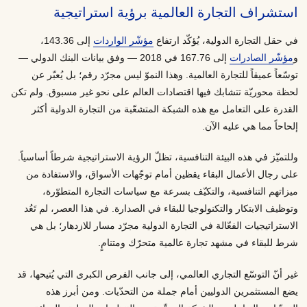
استشراف التجارة العالمية برؤية استراتيجية
في حقل التجارة الدولية، يُؤكّد ارتفاع
مؤشّر الواردات
إلى 143.36،
و
مؤشّر الصادرات
إلى 167.76 في 2018 — وفق بيانات البنك الدولي —
توسّعاً عميقاً للتجارة العالمية. وهذا النموّ ليس مجرّد رقم؛ بل يُعبّر عن
لحظة محوريّة تتشابك فيها اقتصادات العالم على نحو غير مسبوق. ولم تكن
القدرة على التعامل مع هذه الشبكة المتشعّبة من التجارة الدولية أكثر
إلحاحاً مما هي عليه الآن.
وللتميّز في هذه البيئة التنافسية، تظلّ الرؤية الاستراتيجية شرطاً أساسياً.
على رجال الأعمال البقاء يقظين أمام توجّهات الأسواق، والاستفادة من
ميزاتهم التنافسية، والتكيّف بسرعة مع سياسات التجارة المتطوّرة،
وتوظيف الابتكار والتكنولوجيا للبقاء في الصدارة. في هذا العصر، لم تَعُد
الاستراتيجيات الفعّالة في التجارة الدولية مجرّد مسار للازدهار؛ بل هي
شرط للبقاء في مشهد تجارة عالمية متحرّك ومتنامٍ.
غير أنّ التوسّع التجاري العالمي، إلى جانب الفرص الكبرى التي يُتيحها، قد
يضع المستثمرين الدوليين أمام جملة من التحدّيات. ومن أبرز هذه