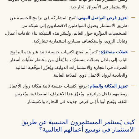
والاستثمار في الأسواق الخارجية.
تعزيز فرص التواصل المهني:
تُتيح المشاركة في برامج الجنسية عن
طريق الاستثمار وصول المواطنين الاقتصاديين إلى شبكة من
الشخصيات المؤثّرة حول العالم. وتُيسّر هذه الشبكة بناء علاقات أعمال،
وتبادل الرؤى، واستكشاف مشاريع استثمارية تشاركية.
عملات مستقرّة:
كثيراً ما يَفتح اكتساب جنسية ثانية عبر هذه البرامج
الباب إلى بلدان بعملات مستقرّة، ما يُقلّل من مخاطر تقلّبات أسعار
الصرف في التجارة والاستثمارات الدولية، ويُعزّز التوقّعية المالية
والجاذبية لرواد الأعمال ذوي الملاءة العالية.
تعزيز المكانة والمقام:
يَرفع اكتساب جنسية ثانية مكانة رواد الأعمال
ومقامهم داخل دوائرهم. ويُعزّز هذا الاعتراف المصداقية، ويُغرس
الثقة، ويُفتح أبواباً إلى فرص جديدة في التجارة والاستثمار.
كيف يَستثمر المستثمرون الجنسية عن طريق
الاستثمار في توسيع أعمالهم العالمية؟