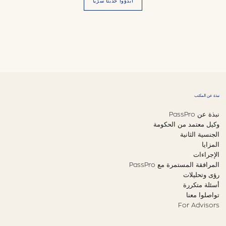
ابدؤوا حديثاً سرّيّاً
نبذة عن المكتب
نبذة عن PassPro
وكيل معتمد من الحكومة
الجنسية الثانية
المزايا
الإجراءات
المرافقة المستمرة مع PassPro
رؤى وتحليلات
أسئلة متكررة
تواصلوا معنا
For Advisors