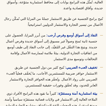
العالية، تُمثّل هذه البرامج بوابات إلى محافظ استثمارية متنوّعة، وأسواق
جديدة، وآفاق اقتصادية واعدة.
تُتيح برامج الجنسية عن طريق الاستثمار جملةً من المزايا التي تُمكّن رجال
الأعمال من تيسير التجارة والاستثمار الدوليين استراتيجياً:
النفاذ إلى أسواق أوسع وفرص أرحب:
من أبرز المزايا، الحصول على
جنسية ثانية تَمنح وصولاً غير مسبوق إلى أسواق جديدة وفرص أعمال
جديدة. ويتيح هذا التنقّل غير المُقيَّد، إلى جانب النفاذ إلى طيف أوسع
من اتفاقيات التجارة الدولية، بيئةً ملائمة لممارسة الأعمال وإقامة
التحالفات وتوسيع مدى الاستثمار.
تخفيف العبء الضريبي:
تُتيح كثير من دول الجنسية عن طريق
الاستثمار حوافز ضريبية للمستثمرين الأجانب، ما يُخفّف فعلياً العبء
الضريبي على رواد الأعمال. وتُحفّز هذه الحوافز التجارة والاستثمار
العابر للحدود، وقد تُحقّق وفورات حقيقية للمستثمرين.
بيئة استثمارية آمنة ومستقرّة:
كثيراً ما تقود هذه البرامج الأفراد ذوي
الملاءة العالية إلى الاستثمار في ولايات قضائية مستقرّة سياسياً وآمنة.
ويمنح استقرار هذه الوجهات الثقة لاستكشاف مشاريع التجارة الدولية