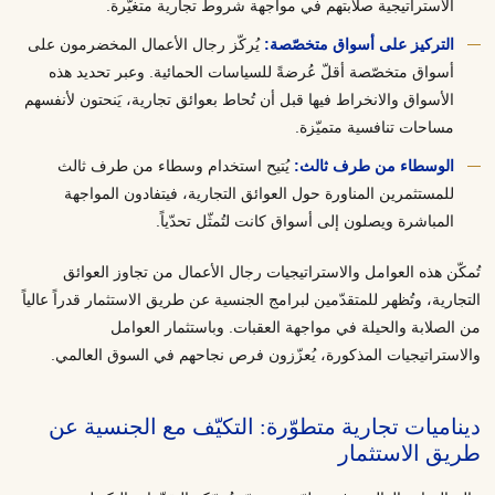
الاستراتيجية صلابتهم في مواجهة شروط تجارية متغيّرة.
التركيز على أسواق متخصّصة:
يُركّز رجال الأعمال المخضرمون على
أسواق متخصّصة أقلّ عُرضةً للسياسات الحمائية. وعبر تحديد هذه
الأسواق والانخراط فيها قبل أن تُحاط بعوائق تجارية، يَنحتون لأنفسهم
مساحات تنافسية متميّزة.
الوسطاء من طرف ثالث:
يُتيح استخدام وسطاء من طرف ثالث
للمستثمرين المناورة حول العوائق التجارية، فيتفادون المواجهة
المباشرة ويصلون إلى أسواق كانت لتُمثّل تحدّياً.
تُمكّن هذه العوامل والاستراتيجيات رجال الأعمال من تجاوز العوائق
التجارية، وتُظهر للمتقدّمين لبرامج الجنسية عن طريق الاستثمار قدراً عالياً
من الصلابة والحيلة في مواجهة العقبات. وباستثمار العوامل
والاستراتيجيات المذكورة، يُعزّزون فرص نجاحهم في السوق العالمي.
ديناميات تجارية متطوّرة: التكيّف مع الجنسية عن
طريق الاستثمار