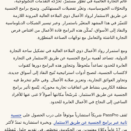
عالم التجارة العالمية في تطوّر مستمرّ، تُحرّكه التقدّمات التكنولوجية،
والتحوّلات الجيوسياسية، وتغيّر تفضيلات المستهلكين. وتمنح برامج الجنسية
عن طريق الاستثمار لرواد الأعمال ذوي الملاءة العالية المرونة اللازمة
للتميّز في هذا المشهد المتغيّر باستمرار. وعبر تيسير الشبكات الدبلوماسية
والنفاذ إلى الأسواق، تُمكّن هذه البرامج قادة الأعمال من اقتناص فرص
التجارة الناشئة والتعامل مع توجّهات الصناعة المتطوّرة.
ومع استمرار رواد الأعمال ذوي الملاءة العالية في تشكيل ساحة التجارة
الدولية، تتصاعد أهمية برامج الجنسية عن طريق الاستثمار في التجارة
العابرة للحدود تصاعداً ملحوظاً. وتتجاوز هذه البرامج دورها كقنوات
لاكتساب الجنسية، لتصبح أدوات استراتيجية تُتيح النفاذ إلى أسواق جديدة،
وتجاوز العوائق التجارية، وتعزيز صلابة الأعمال. وفي عالم تنخرط فيه
منطقة الكاريبي بنشاط في اتفاقيات تجارية محوريّة، يَتّسع تأثير برامج
الجنسية عن طريق الاستثمار، مُرسّخاً مكانتها أصولاً لا غنى عنها للأفراد
الساعين إلى النجاح في الأعمال العابرة للحدود.
تَقف PassPro شريكاً استشارياً موثوقاً على درب الحصول على
جنسية
ثانية عبر برامج الجنسية عن طريق الاستثمار
. وبخبرة استشارية تمتدّ لأكثر
من 17 عاماً وكلاءَ معتمدين من الحكومة، نتخصّص في تقديم حلول مُفصَّلة