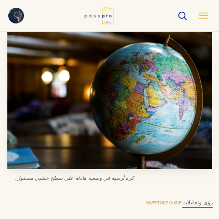
English
EN
العربية
AR
Français
FR
Русский
RU
中文
ZH
Türkçe
TR
كرة أرضية في وضعية هادئة على سطح خشبي مصقول.
رؤى وتحليلات
·
INVESTORS GUIDE