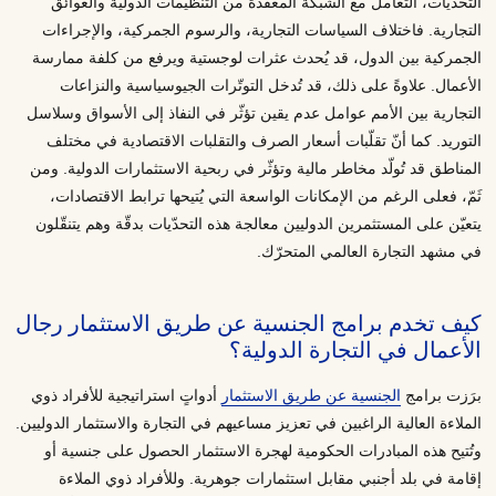
التحدّيات، التعامل مع الشبكة المعقّدة من التنظيمات الدولية والعوائق
التجارية. فاختلاف السياسات التجارية، والرسوم الجمركية، والإجراءات
الجمركية بين الدول، قد يُحدث عثرات لوجستية ويرفع من كلفة ممارسة
الأعمال. علاوةً على ذلك، قد تُدخل التوتّرات الجيوسياسية والنزاعات
التجارية بين الأمم عوامل عدم يقين تؤثّر في النفاذ إلى الأسواق وسلاسل
التوريد. كما أنّ تقلّبات أسعار الصرف والتقلبات الاقتصادية في مختلف
المناطق قد تُولّد مخاطر مالية وتؤثّر في ربحية الاستثمارات الدولية. ومن
ثَمّ، فعلى الرغم من الإمكانات الواسعة التي يُتيحها ترابط الاقتصادات،
يتعيّن على المستثمرين الدوليين معالجة هذه التحدّيات بدقّة وهم يتنقّلون
في مشهد التجارة العالمي المتحرّك.
كيف تخدم برامج الجنسية عن طريق الاستثمار رجال
الأعمال في التجارة الدولية؟
برَزت برامج
الجنسية عن طريق الاستثمار
أدواتٍ استراتيجية للأفراد ذوي
الملاءة العالية الراغبين في تعزيز مساعيهم في التجارة والاستثمار الدوليين.
وتُتيح هذه المبادرات الحكومية لهجرة الاستثمار الحصول على جنسية أو
إقامة في بلد أجنبي مقابل استثمارات جوهرية. وللأفراد ذوي الملاءة