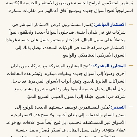
يَستثمر المتقدّمون لبرامج الجنسية عن طريق الاستثمار الجنسية المُكتسبة
استراتيجياً لفتح أسواق جديدة وتوسيع آفاق أعمالهم عبر مقاربات مبتكرة:
الاستثمار المباشر:
يَغتنم المستثمرون فرص الاستثمار المباشر في
شركات تقع في بلدان أجنبية، فيدخلون أسواقاً جديدة ويُحقّقون نمواً
محتملاً. على سبيل المثال، قد يَختار مستثمر حصل على جنسية غرينادا
الاستثمار في شركة قائمة في الولايات المتحدة، ليصل بذلك إلى
السوق الأمريكي الديناميكي والواسع.
المشاريع المشتركة:
تُتيح المشاريع المشتركة مع شركات من بلدان
أخرى وصولاً إلى أسواق جديدة وتقنيات مبتكرة. وتُيسّر هذه التحالفات
الشراكات العابرة للحدود وتفتح أبواب الأسواق المزدهرة. قد يدخل
رجل أعمال يحمل جنسية أنتيغوا وباربودا في مشروع مشترك مع
شركة في الصين، فيَنفُذ إلى السوق الصيني السريع النموّ.
التصدير:
يُمكن للمستثمرين توظيف جنسيتهم الجديدة للولوج إلى
تصدير السلع والخدمات إلى بلدان أجنبية. ولا تفتح هذه الاستراتيجية
الأسواق غير المستكشَفة فحسب، بل تُتيح أيضاً نسج علاقات مع قواعد
عملاء متنوّعة. وعلى سبيل المثال، قد يُصدّر مُصدّر يحمل جنسية