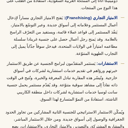
دومينيكا أثاثاً إلى المملكة العربية السعودية، استفادةً من الطلب على
هذا النوع من المنتجات.
الامتياز التجاري (Franchising):
يَفتح الامتياز التجاري مساراً لإدخال
أعمال المستثمر وعلاماته إلى أسواق جديدة. وعبر التوسّع بالامتياز،
يَنفُذ المستثمر إلى قواعد عملاء قائمة، ويستفيد من التعرّف الراسخ
بالعلامة. وقد يَمنح رجل أعمال حصل على جنسية غرينادا سلسلة
مطاعمه امتيازاً في الولايات المتحدة، فيدخل سوقاً جذّاباً يميل إلى
التجارب الطهوية المتنوّعة.
الاستشارات:
يَستثمر المتقدّمون لبرامج الجنسية عن طريق الاستثمار
خبرتهم ورؤاهم في تقديم خدمات استشارية لشركات في أسواق
خارجية. وتُيسّر هذه المقاربة تبادل المعرفة والخبرة، وتُتيح في الوقت
ذاته نفاذاً إلى مشاهد سوقية متنوّعة. وقد يُقدّم مستثمر يحمل جنسية
سانت لوسيا خدمات استشارية لشركات داخل منطقة الكاريبي
الناشئة، استفادةً من النموّ المتسارع لهذا السوق.
ويُمكّن الاستثمار الاستراتيجي للجنسية الثانية المشاركين من تجاوز الحدود
الجغرافية والوصول إلى أسواق جديدة. ومن خلال الاستثمار المباشر،
والمشاريع المشتركة، والتصدير، والامتياز التجاري، والاستشارات، يضع