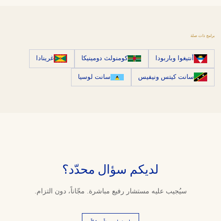
برامج ذات صلة
أنتيغوا وباربودا
كومنولث دومينيكا
غرينادا
سانت كيتس ونيفيس
سانت لوسيا
لديكم سؤال محدّد؟
سيُجيب عليه مستشار رفيع مباشرة. مجّاناً، دون التزام.