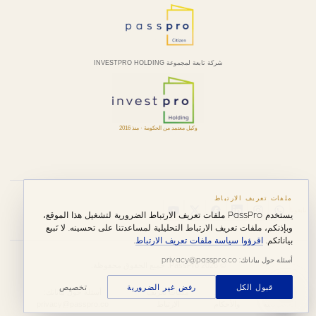
شركة تابعة لمجموعة INVESTPRO HOLDING
وكيل معتمد من الحكومة · منذ 2016
ملفات تعريف الارتباط
تابعونا
يستخدم PassPro ملفات تعريف الارتباط الضرورية لتشغيل هذا الموقع،
وبإذنكم، ملفات تعريف الارتباط التحليلية لمساعدتنا على تحسينه. لا نَبيع
بياناتكم.
اقرؤوا سياسة ملفات تعريف الارتباط
.
أسئلة حول بياناتك: privacy@passpro.co
© 2026 PassPro. جميع الحقوق محفوظة.
قبول الكل
رفض غير الضرورية
تخصيص
سياسة
الشروط
ملفات تعريف
أسئلة حول بياناتك:
الخصوصية
والأحكام
الارتباط
privacy@passpro.co