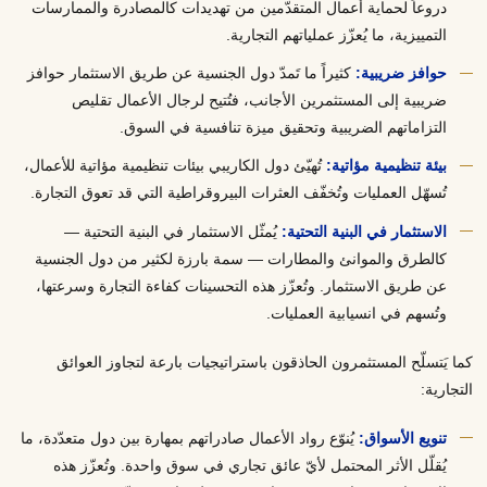
دروعاً لحماية أعمال المتقدّمين من تهديدات كالمصادرة والممارسات
التمييزية، ما يُعزّز عملياتهم التجارية.
حوافز ضريبية:
كثيراً ما تَمدّ دول الجنسية عن طريق الاستثمار حوافز
ضريبية إلى المستثمرين الأجانب، فتُتيح لرجال الأعمال تقليص
التزاماتهم الضريبية وتحقيق ميزة تنافسية في السوق.
بيئة تنظيمية مؤاتية:
تُهيّئ دول الكاريبي بيئات تنظيمية مؤاتية للأعمال،
تُسهّل العمليات وتُخفّف العثرات البيروقراطية التي قد تعوق التجارة.
الاستثمار في البنية التحتية:
يُمثّل الاستثمار في البنية التحتية —
كالطرق والموانئ والمطارات — سمة بارزة لكثير من دول الجنسية
عن طريق الاستثمار. وتُعزّز هذه التحسينات كفاءة التجارة وسرعتها،
وتُسهم في انسيابية العمليات.
كما يَتسلّح المستثمرون الحاذقون باستراتيجيات بارعة لتجاوز العوائق
التجارية:
تنويع الأسواق:
يُنوّع رواد الأعمال صادراتهم بمهارة بين دول متعدّدة، ما
يُقلّل الأثر المحتمل لأيّ عائق تجاري في سوق واحدة. وتُعزّز هذه