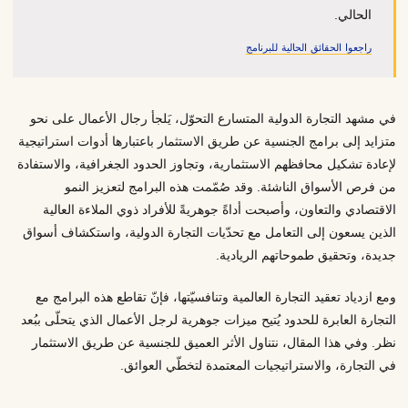
الحالي.
راجعوا الحقائق الحالية للبرنامج
في مشهد التجارة الدولية المتسارع التحوّل، يَلجأ رجال الأعمال على نحو
متزايد إلى برامج الجنسية عن طريق الاستثمار باعتبارها أدوات استراتيجية
لإعادة تشكيل محافظهم الاستثمارية، وتجاوز الحدود الجغرافية، والاستفادة
من فرص الأسواق الناشئة. وقد صُمّمت هذه البرامج لتعزيز النمو
الاقتصادي والتعاون، وأصبحت أداةً جوهريةً للأفراد ذوي الملاءة العالية
الذين يسعون إلى التعامل مع تحدّيات التجارة الدولية، واستكشاف أسواق
جديدة، وتحقيق طموحاتهم الريادية.
ومع ازدياد تعقيد التجارة العالمية وتنافسيّتها، فإنّ تقاطع هذه البرامج مع
التجارة العابرة للحدود يُتيح ميزات جوهرية لرجل الأعمال الذي يتحلّى ببُعد
نظر. وفي هذا المقال، نتناول الأثر العميق للجنسية عن طريق الاستثمار
في التجارة، والاستراتيجيات المعتمدة لتخطّي العوائق.