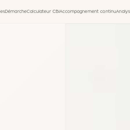
es
Démarche
Calculateur CBI
Accompagnement continu
Analy
nce
ulaire de
lgation
ue)