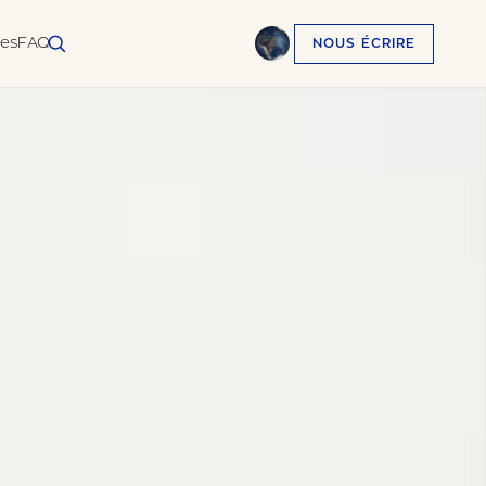
ses
FAQ
NOUS ÉCRIRE
English
EN
العربية
AR
Français
FR
Русский
RU
中文
ZH
Türkçe
TR