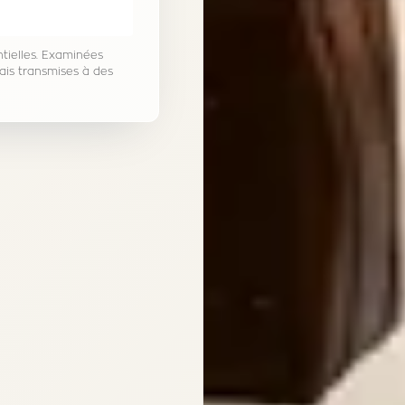
tielles. Examinées
ais transmises à des