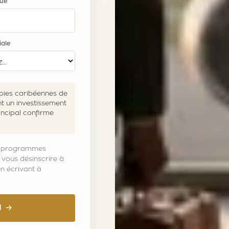
que
iale
voies caribéennes de
t un investissement
rincipal confirme
es programmes
 vous désinscrire à
n écrivant à
N →