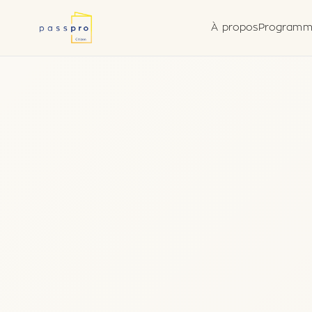
À propos
Programm
Pourquoi une seconde
Cadres de dilige
Form
nationalité
raisonnable
divu
Ce que nous faisons
Vanuatu (Pacifiq
Agent agréé par le
gouvernement