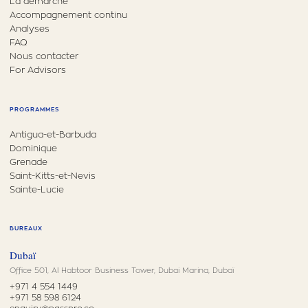
La démarche
Accompagnement continu
Analyses
FAQ
Nous contacter
For Advisors
PROGRAMMES
Antigua-et-Barbuda
Dominique
Grenade
Saint-Kitts-et-Nevis
Sainte-Lucie
BUREAUX
Dubaï
Office 501, Al Habtoor Business Tower, Dubai Marina, Dubaï
+971 4 554 1449
+971 58 598 6124