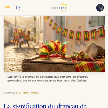
English
EN
العربية
AR
Français
FR
Русский
RU
中文
ZH
Türkçe
TR
Une coiffe à plumes de Spicemas aux couleurs du drapeau
grenadien, posée sur une caisse en bois sous des fanions.
Analyses
·
THE PROGRAMMES
La signification du drapeau de