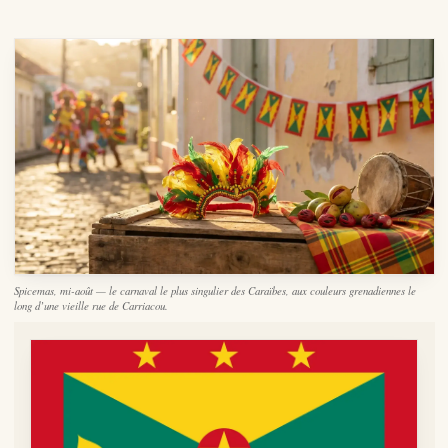
Spicemas, mi-août — le carnaval le plus singulier des Caraïbes, aux couleurs grenadiennes le
long d’une vieille rue de Carriacou.