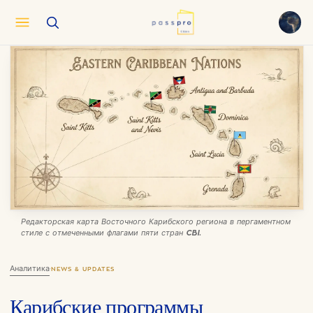
English
EN
العربية
AR
Français
FR
Русский
RU
中文
ZH
Türkçe
TR
Редакторская карта Восточного Карибского региона в пергаментном
стиле с отмеченными флагами пяти стран CBI.
Аналитика
·
NEWS & UPDATES
Карибские программы