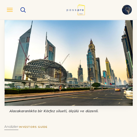
English
EN
العربية
AR
Français
FR
Русский
RU
中文
ZH
Türkçe
TR
Alacakaranlıkta bir Körfez silueti, ölçülü ve düzenli.
Analizler
·
INVESTORS GUIDE