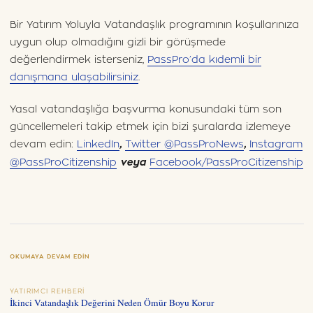
Bir Yatırım Yoluyla Vatandaşlık programının koşullarınıza
uygun olup olmadığını gizli bir görüşmede
değerlendirmek isterseniz,
PassPro’da kıdemli bir
danışmana ulaşabilirsiniz
.
Yasal vatandaşlığa başvurma konusundaki tüm son
güncellemeleri takip etmek için bizi şuralarda izlemeye
devam edin:
LinkedIn
Twitter @PassProNews
Instagram
,
,
@PassProCitizenship
Facebook/PassProCitizenship
veya
OKUMAYA DEVAM EDIN
YATIRIMCI REHBERI
İkinci Vatandaşlık Değerini Neden Ömür Boyu Korur