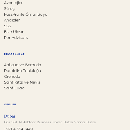
Avantajlar
Süreç
PassPro ile Ömür Boyu
Analizler
SSS
Bize Ulaşın
For Advisors
PROGRAMLAR
Antigua ve Barbuda
Dominika Topluluğu
Grenada
Saint Kitts ve Nevis
Saint Lucia
OFISLER
Dubai
Ofis 501, Al Habtoor Business Tower, Dubai Marina, Dubai
+971 4 554 1449