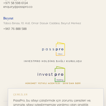
+971 58 598 6124
enquiry@passpro.co
Beyrut
Tabco Binası, 10. Kat, Omar Daouk Caddesi, Beyrut Merkez
+961 76 888 588
INVESTPRO HOLDING BAĞLI KURULUŞU
HÜKÜMET YETKILI ACENTESI · 2016'DAN BERI
ÇEREZLER
PassPro, bu siteyi çalıştırmak için zorunlu çerezleri ve,
izninizle, siteyi iyileştirmemize yardımcı olan analitik