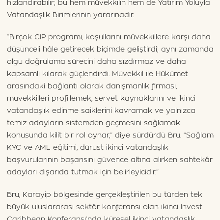
hızlandırabilir; bu hem müvekkilin hem de Yatırım Yoluyla
Vatandaşlık Birimlerinin yararınadır.
“Birçok CIP programı, koşullarını müvekkillere karşı daha
düşünceli hâle getirecek biçimde geliştirdi; aynı zamanda
olgu doğrulama sürecini daha sızdırmaz ve daha
kapsamlı kılarak güçlendirdi. Müvekkil ile Hükümet
arasındaki bağlantı olarak danışmanlık firması,
müvekkilleri profillemek, servet kaynaklarını ve ikinci
vatandaşlık edinme saiklerini kavramak ve yalnızca
temiz adayların sistemden geçmesini sağlamak
konusunda kilit bir rol oynar,” diye sürdürdü Bru. “Sağlam
KYC ve AML eğitimi, dürüst ikinci vatandaşlık
başvurularının başarısını güvence altına alırken sahtekâr
adayları dışarıda tutmak için belirleyicidir.”
Bru, Karayip bölgesinde gerçekleştirilen bu türden tek
büyük uluslararası sektör konferansı olan ikinci Invest
Caribbean Konferansı’nda küresel ikinci vatandaşlık