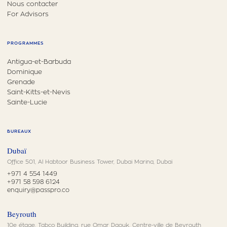
Nous contacter
For Advisors
PROGRAMMES
Antigua-et-Barbuda
Dominique
Grenade
Saint-Kitts-et-Nevis
Sainte-Lucie
BUREAUX
Dubaï
Office 501, Al Habtoor Business Tower, Dubai Marina, Dubaï
+971 4 554 1449
+971 58 598 6124
enquiry@passpro.co
Beyrouth
10e étage, Tabco Building, rue Omar Daouk, Centre-ville de Beyrouth