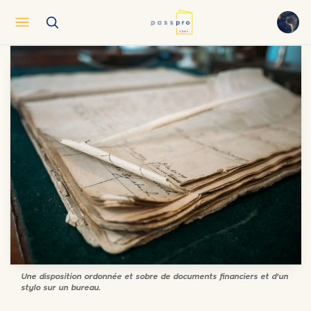
English
EN
العربية
AR
Français
FR
Русский
RU
中文
ZH
Türkçe
TR
Une disposition ordonnée et sobre de documents financiers et d'un
stylo sur un bureau.