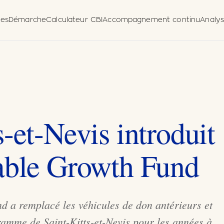
es
Démarche
Calculateur CBI
Accompagnement continu
Analy
nce
ulaire de
lgation
ue)
s-et-Nevis introduit
nable Growth Fund
d a remplacé les véhicules de don antérieurs et
gramme de Saint-Kitts-et-Nevis pour les années à