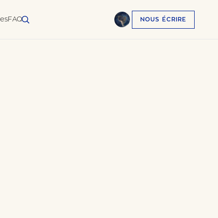
ses
FAQ
NOUS ÉCRIRE
English
EN
العربية
AR
Français
FR
Русский
RU
中文
ZH
Türkçe
TR