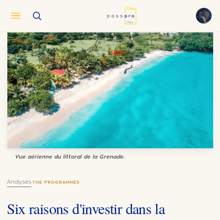
English
EN
العربية
AR
Français
FR
Русский
RU
中文
ZH
Türkçe
TR
Vue aérienne du littoral de la Grenade.
Analyses
·
THE PROGRAMMES
Six raisons d'investir dans la