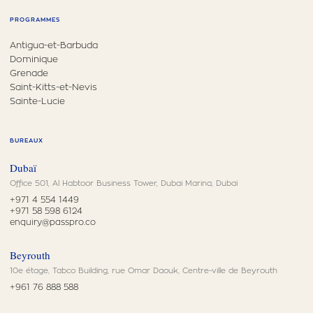
PROGRAMMES
Antigua-et-Barbuda
Dominique
Grenade
Saint-Kitts-et-Nevis
Sainte-Lucie
BUREAUX
Dubaï
Office 501, Al Habtoor Business Tower, Dubai Marina, Dubaï
+971 4 554 1449
+971 58 598 6124
enquiry@passpro.co
Beyrouth
10e étage, Tabco Building, rue Omar Daouk, Centre-ville de Beyrouth
+961 76 888 588