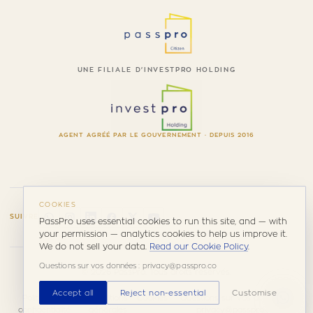
UNE FILIALE D'INVESTPRO HOLDING
AGENT AGRÉÉ PAR LE GOUVERNEMENT · DEPUIS 2016
COOKIES
SUIVRE
PassPro uses essential cookies to run this site, and — with
your permission — analytics cookies to help us improve it.
We do not sell your data.
Read our Cookie Policy
.
Questions sur vos données : privacy@passpro.co
© 2026 PassPro. Tous droits réservés.
Accept all
Reject non-essential
Customise
Politique de
Conditions
Cookies
Questions sur vos données :
confidentialité
générales
privacy@passpro.co