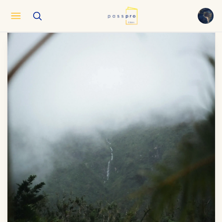
English
EN
العربية
AR
Français
FR
Русский
RU
中文
ZH
Türkçe
TR