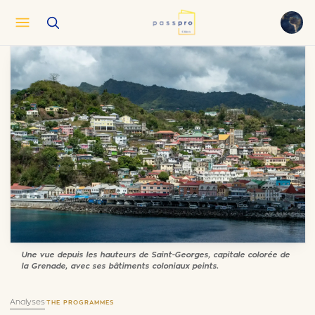
English
EN
العربية
AR
Français
FR
Русский
RU
中文
ZH
Türkçe
TR
Une vue depuis les hauteurs de Saint-Georges, capitale colorée de
la Grenade, avec ses bâtiments coloniaux peints.
Analyses
·
THE PROGRAMMES