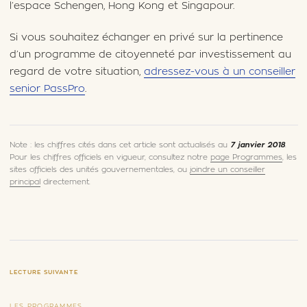
l’espace Schengen, Hong Kong et Singapour.
Si vous souhaitez échanger en privé sur la pertinence
d’un programme de citoyenneté par investissement au
regard de votre situation,
adressez-vous à un conseiller
senior PassPro
.
Note : les chiffres cités dans cet article sont actualisés au
7 janvier 2018
.
Pour les chiffres officiels en vigueur, consultez notre
page Programmes
, les
sites officiels des unités gouvernementales, ou
joindre un conseiller
principal
directement.
LECTURE SUIVANTE
LES PROGRAMMES