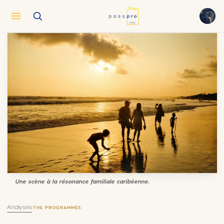
English
EN
العربية
AR
Français
FR
Русский
RU
中文
ZH
Türkçe
TR
Une scène à la résonance familiale caribéenne.
Analyses
·
THE PROGRAMMES