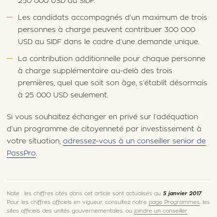
250 000 USD au SIDF.
Les candidats accompagnés d’un maximum de trois
personnes à charge peuvent contribuer 300 000
USD au SIDF dans le cadre d’une demande unique.
La contribution additionnelle pour chaque personne
à charge supplémentaire au-delà des trois
premières, quel que soit son âge, s’établit désormais
à 25 000 USD seulement.
Si vous souhaitez échanger en privé sur l’adéquation
d’un programme de citoyenneté par investissement à
votre situation,
adressez-vous à un conseiller senior de
PassPro
.
Note : les chiffres cités dans cet article sont actualisés au
5 janvier 2017
.
Pour les chiffres officiels en vigueur, consultez notre
page Programmes
, les
sites officiels des unités gouvernementales, ou
joindre un conseiller