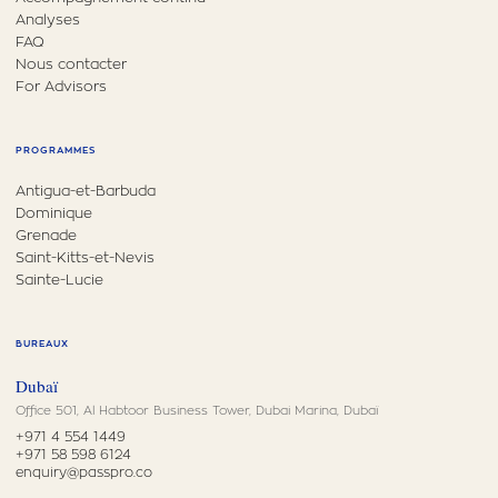
Analyses
FAQ
Nous contacter
For Advisors
PROGRAMMES
Antigua-et-Barbuda
Dominique
Grenade
Saint-Kitts-et-Nevis
Sainte-Lucie
BUREAUX
Dubaï
Office 501, Al Habtoor Business Tower, Dubai Marina, Dubaï
+971 4 554 1449
+971 58 598 6124
enquiry@passpro.co